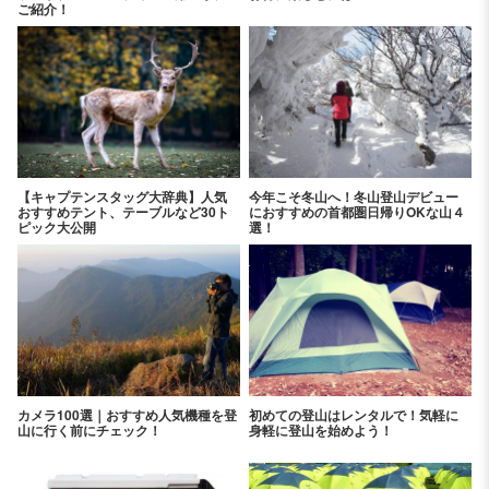
ご紹介！
【キャプテンスタッグ大辞典】人気
今年こそ冬山へ！冬山登山デビュー
おすすめテント、テーブルなど30ト
におすすめの首都圏日帰りOKな山４
ピック大公開
選！
カメラ100選｜おすすめ人気機種を登
初めての登山はレンタルで！気軽に
山に行く前にチェック！
身軽に登山を始めよう！