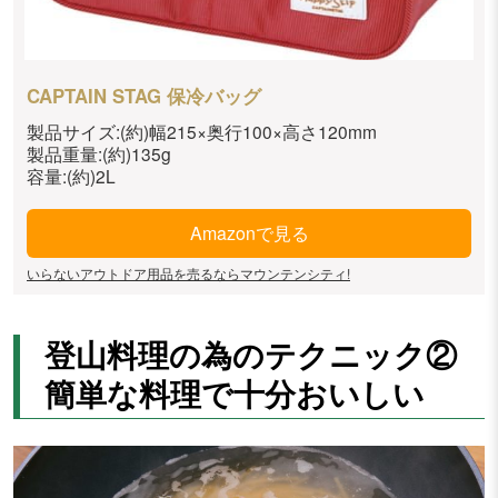
CAPTAIN STAG 保冷バッグ
製品サイズ:(約)幅215×奥行100×高さ120mm
製品重量:(約)135g
容量:(約)2L
Amazonで見る
いらないアウトドア用品を売るならマウンテンシティ!
登山料理の為のテクニック②
簡単な料理で十分おいしい