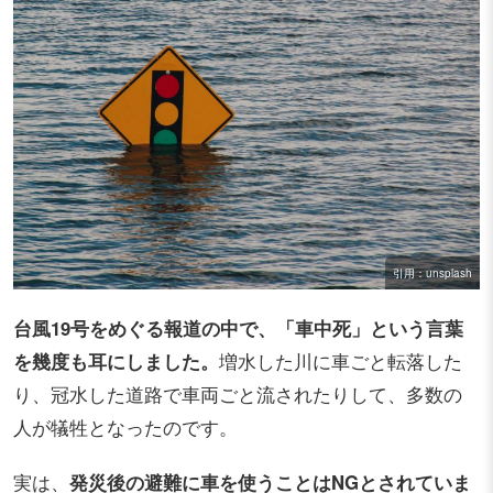
引用：unsplash
台風19号をめぐる報道の中で、「車中死」という言葉
を幾度も耳にしました。
増水した川に車ごと転落した
り、冠水した道路で車両ごと流されたりして、多数の
人が犠牲となったのです。
実は、
発災後の避難に車を使うことはNGとされていま