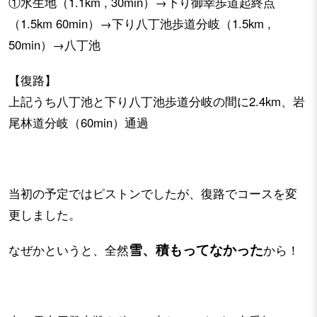
①水生地（1.1km , 30min）→下り御幸歩道起終点
（1.5km 60min）→下り八丁池歩道分岐（1.5km ,
50min）→八丁池
【復路】
上記うち八丁池と下り八丁池歩道分岐の間に2.4km、岩
尾林道分岐（60min）通過
当初の予定ではピストンでしたが、復路でコースを変
更しました。
雪、積もってなかった
なぜかというと、全然
から！