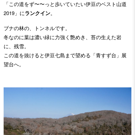
「この道をず〜〜っと歩いていたい伊豆のベスト山道
2019」に
ランクイン
。
ブナの林の、トンネルです。
冬なのに葉は濃い緑に力強く艶めき、苔の生えた岩
に、残雪。
この道を抜けると伊豆七島まで望める「青すず台」展
望台へ。