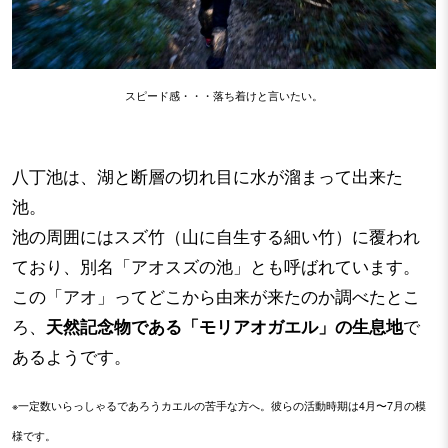
スピード感・・・落ち着けと言いたい。
八丁池は、湖と断層の切れ目に水が溜まって出来た
池。
池の周囲にはスズ竹（山に自生する細い竹）に覆われ
ており、別名「アオスズの池」とも呼ばれています。
この「アオ」ってどこから由来が来たのか調べたとこ
ろ、
天然記念物である「モリアオガエル」の生息地
で
あるようです。
※一定数いらっしゃるであろうカエルの苦手な方へ。彼らの活動時期は4月〜7月の模
様です。