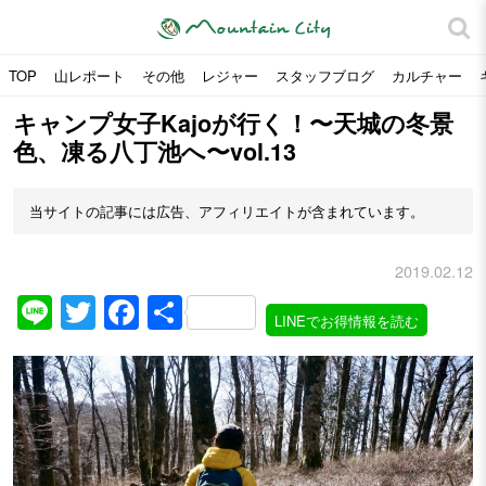
TOP
山レポート
その他
レジャー
スタッフブログ
カルチャー
キャンプ女子Kajoが行く！〜天城の冬景
色、凍る八丁池へ〜vol.13
当サイトの記事には広告、アフィリエイトが含まれています。
2019.02.12
Line
Twitter
Facebook
共
LINEでお得情報を読む
有