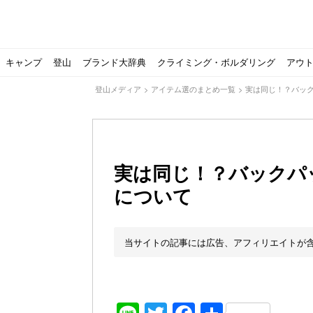
キャンプ
登山
ブランド大辞典
クライミング・ボルダリング
アウ
登山メディア
>
アイテム選のまとめ一覧
>
実は同じ！？バッ
実は同じ！？バックパ
について
【ソロキャンプの魅力を満喫】ソロテントの選び方やおす
ゴアテックスウエアの洗濯・保管やメンテナンス方法は？キ
【注目】モンベルがキャンプ用品に注力！｜モンベル春夏
人気の靴メーカー！スカルパの特集！選び方とおすすめシ
パティシエキャンパーSakiさんに教わる！『かんたん手作
登山歴3年目のテント泊装備・持ち物をご紹介します
【2021年最新！】9月Amazonのタイムセールをお得に攻
「オトナ女子の山登り」チャンネル、山下舞弓さんが動画
【高品質】この冬使いたいマーモットのフリース、ダウン
人気の靴メーカー！スカルパの特集！選び方とおすすめシ
源流テンカラ釣り たいしょーの想い出釣行記＃１山形の
ゴアテックスウエアの洗濯・保管やメンテナンス方法は？キ
源流テンカラ釣りのリアルがここにある！料理も魅力の「
【書籍発売！】ソロキャンプYouTuberタナの初のレシ
パティシエキャンパーSakiさんに教わる！簡単・美味し
北アルプスの最奥部、黒部・雲ノ平へ！
おでかけ情報サービス「aumo」が連携するメディア数が5
キャンプYouTuber尾上祐一郎が自信を持ってオススメ！
スノーピークの限定バーナー入荷しました
パタゴニアのウエアやビールが「地球を救う」その理由と
【ポップアップテントお
北アルプスの最奥部、黒
登山時計の代名詞スント
クライミング道具はゼロ
パティシエキャンパーS
【八ヶ岳最高峰へ】南八
ペトロマックスの焚き火
【山でも街でも】ジャッ
ビクトリノックスのマル
フォックスファイヤーのお
源流テンカラ釣りのリア
日本向けに作られた『ア
パティシエキャンパーS
【ソロキャンプや登山に
パティシエキャンパーS
有名なクラシックルート
使わない土地の負担が重
アトミックのスキー板は初
猫が支配している島？ 
押入れに眠っていません
当サイトの記事には広告、アフィリエイトが