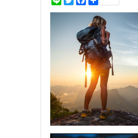
Line
Twitter
Facebook
共
有