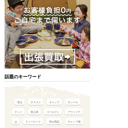
話題のキーワード
登山
オススメ
キャンプ
モンベル
テント
初心者
コールマン
アウトドア
山
スノーピーク
登山用品
キャンプ場