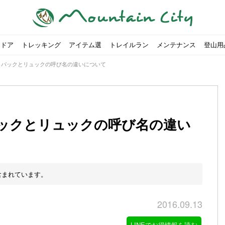
トドア
トレッキング
アイテム選
トレイルラン
メンテナンス
登山用
クパックとリュックの呼び名の違いについて
ックとリュックの呼び名の違い
すめのテント7選をご紹介！
ャンプ女子Kajoが洗ってみた！
の新商品をご紹介
ューズをご紹介
りツナ』の作り方
略する方法
投稿を始めたワケとは？
！お得な入手方法も
ューズをご紹介
源流「最初の装備は重かった」
ャンプ女子Kajoが洗ってみた！
源流居酒屋よーこ」チャンネル徹底取材！
ピ本、鉄フライパン「ごちそうレシピ」
いなめらか『手作り豆腐』の作り方
00社を突破！
ソロキャンプに最適なテント5選
は
すすめ5選】選び方や注意点・お手入れ方法を解説
部・雲ノ平へ！
・コアの魅力と使い方｜人気おすすめモデル5選
ポイントで揃えよう！種類別で人気アイテムを紹介！
akiさんに教わる！『本格マルゲリータピザ』の作り方
ヶ岳テント泊登山、赤岳〜横岳〜硫黄岳の縦走コースをご紹介
台でおすすめなものはどれ？特徴も合わせて解説！
クウルフスキンの魅力と用途別おすすめリュック9選
チツールを用途別で紹介！人生の相棒を見つけよう！
すすめウェア8選！防虫, 防水, カメラ用を解説
ルがここにある！料理も魅力の「源流居酒屋よーこ」チャンネル徹底取
クシーズクイン』、人気の理由とおすすめウェアを紹介
akiさんに教わる！『濃厚蒸しショコラ』の作り方
】湯切り不要パスタの作り方！深型ソロクッカーでも作れるおすすめレ
akiさんに教わる！カリッ・ジュワ・トロ〜『ミルクティーフレンチトー
「北鎌尾根」から槍ヶ岳へ！
荷に！権利を放棄できる？
心者におすすめ！3つの理由, 選び方, おすすめモデル
福岡の猫島に行ってみた
か？アウトドア用品をマウンガで高価買取する方法
【最強の保冷剤5選】保冷剤の役割や選び方・効率的な冷やし
【ソロキャンプや登山に】湯切り不要パスタの作り方！深型
キャンプ・ハイキング用ヘッドライトを選ぶ4つのポイントと
【山岳四団体声明発表】なぜ今、登山やクライミングを自粛
パティシエキャンパーSakiさんに教わる！『モッツァレラチ
北八ヶ岳池めぐり山行コース解説。日帰り可能なプランをご
ふるさと納税で焚き火台が手に入る？初心者でも手続きはカ
防水？非防水？トレイルランニングシューズはどちらを選ぶべ
登山用リュックならグレゴリー！選ぶポイントと容量別おす
ヒルバーグのテントは用途に合わせてレーベルで選ぶ！おすす
【#STAY HOME】釣りに行けないから、家で魚を捌いてみよ
フォックスファイヤーのおすすめウェア8選！防虫, 防水, カ
【#STAY HOME】お家でアウトドア気分〜ホットサンド編〜
パティシエキャンパーSakiさんに教わる！『濃厚蒸しショコ
パティシエキャンパーSakiさんに教わる！おかずにも酒の肴
登山女子Kajoの自粛明け登山企画vol.2〜初秋の黒岳編〜
山を買ってレジャーを楽しみたい！山の値段相場や売買の注
【お手頃キャンピングカー紹介】Japan CampingCar Show
【こずチャンネル】使わなくなったキャンプ道具の行方！【
2018年夏｜マウンテンシティインスタフォトコンテスト開催
【お得にキャンプ用品を購
有名なクラシックルート「
防水？非防水？トレイルラ
初めてのボルダリングシュ
パティシエキャンパーSak
日本向けに作られた『アク
日本向けに作られた『アク
トレイルランニングを安全
アウトドアの水筒ならサー
DDタープ全17モデルのス
初めてのウキフカセ釣り【K
【山でも街でも】ジャック
海外のキャンプってどんな感
パティシエキャンパーSak
パティシエキャンパーSak
山頂まで2時間で富士山を
農地の売買は簡単にはでき
【体験談】上野から1時間半
伊王島にある高規格リゾー
キャンプ女子Kajoが行く
含まれています。
2016.09.13
LINEでお得情報を読む