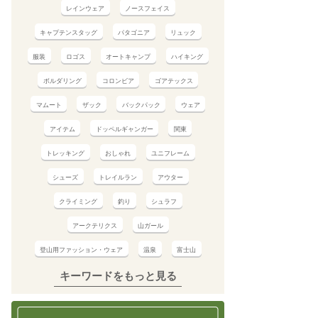
レインウェア
ノースフェイス
キャプテンスタッグ
パタゴニア
リュック
服装
ロゴス
オートキャンプ
ハイキング
ボルダリング
コロンビア
ゴアテックス
マムート
ザック
バックパック
ウェア
アイテム
ドッペルギャンガー
関東
トレッキング
おしゃれ
ユニフレーム
シューズ
トレイルラン
アウター
クライミング
釣り
シュラフ
アークテリクス
山ガール
登山用ファッション・ウェア
温泉
富士山
キーワードをもっと見る