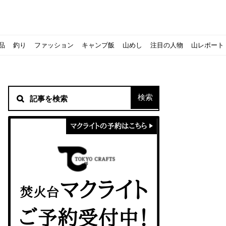
品
釣り
ファッション
キャンプ飯
山めし
注目の人物
山レポート
材！
シピをご紹介
スト』の作り方
方を覚えよう！
ソロクッカーでも作れるおすすめレシピをご紹介
ジェントスおすすめヘッドライトのご紹介
すべきなのか？
ーズ』の作り方
紹介
ンタン！
き？｜サロモンの定番シューズで解説&ご紹介
すめモデルを解説
めテント10選
う
メラ用を解説
ラ』の作り方
にも最高！ほかほか『シュウマイ』の作り方
意点について
 2020に参加してきました
初心者の失敗】
！
入】キャンプ用品の『ポイント買取』について
北鎌尾根」から槍ヶ岳へ！
ンニングシューズはどちらを選ぶべき？｜サロモンの定番シューズで解
ーズならスポルティバ！3つの理由とおすすめ7選
iさんに教わる！『食感と旨みのタマゴサンド』の作り方
シーズクイン』、人気の理由とおすすめウェアを紹介
シーズクイン』、人気の理由とおすすめウェアを紹介
に楽しむために必要な装備6選【初級〜中級者向け】
モス！用途別おすすめ水筒を紹介！便利アイテムも
ペックを比較！人数・用途別でおすすめを紹介
ajoの体験レポート】
ウルフスキンの魅力と用途別おすすめリュック9選
じなの？いまどきの海外キャンプ事情をご紹介Part.1〜ロサンゼルス
iさんに教わる！簡単『フルーツシロップ』の作り方
iさんに教わる！パン好き必見！モチモチ『ベーグル』の作り方
拝める！山梨県の九鬼山（くきやま）登山体験レポ
ない！売却する方法や条件、手続きの流れを確認
！レストハウス水郷で持ち込みBBQしてみた
ト地に行ってみた！
！〜フランス・ボーヌトレッキング編〜
マクライトの口コミ・評判は？人気焚き火台の魅力・気になるポ
【八ヶ岳最高峰へ】南八ヶ岳テント泊登山、赤岳〜横岳〜硫黄岳
カリマーのおすすめリュック容量別12選｜目的別の選び方も合わ
クライミングユーザー参加型の動画マップ「クライミングチャン
食うか食われるか、野生動物で一番怖いのは【17＃自分のキャン
【コスパ◎】キャンプデビューに最適！サウスフィールドのおす
【コスパ◎】キャンプデビューに最適！サウスフィールドのおす
トレラン初心者必見！日頃のトレーニングから中距離レースまで
【こずチャンネル】使わなくなったキャンプ道具の行方！【初心
クライミング道具はゼロポイントで揃えよう！種類別で人気アイ
アジングロッドおすすめ10選！基本タックルから選び方まで紹介
ティートンブロスのブランドに込められた想いとは！？おすすめ
パティシエキャンパーSakiさんに教わる！簡単『フルーツシロッ
パティシエキャンパーSakiさんに教わる！簡単アウトドアスイ
パティシエキャンパーSakiさんに教わる！ピリ辛が後引くうま
積雪期の谷川岳で今シーズン最後の雪山を堪能してきた
キャンプ場の宿泊や利用券をふるさと納税でゲット！おすすめの
一生物のアウトドアブーツならダナー！3つの理由とおすすめア
ピコグリル入荷してます！ @小倉店
ベランピングアイディア7選！家にいながらおしゃれキャンプ♪