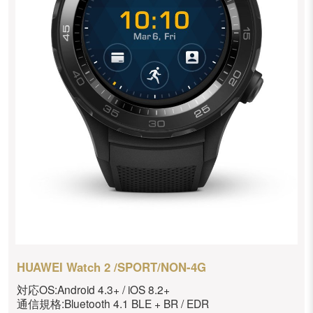
HUAWEI Watch 2 /SPORT/NON-4G
対応OS:Android 4.3+ / iOS 8.2+
通信規格:Bluetooth 4.1 BLE + BR / EDR