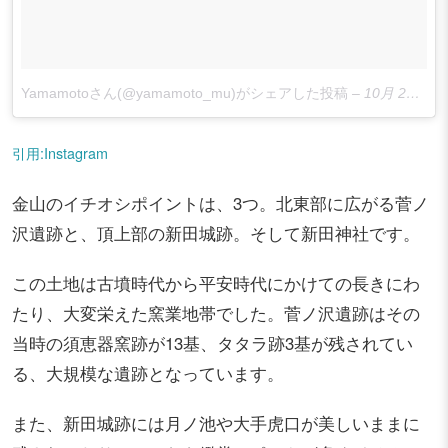
Yamamotoさん(@yamamoto_mu)がシェアした投稿
–
10月 29, 2017 at 8:27午後 PDT
引用:Instagram
金山のイチオシポイントは、3つ。北東部に広がる菅ノ
沢遺跡と、頂上部の新田城跡。そして新田神社です。
この土地は古墳時代から平安時代にかけての長きにわ
たり、大変栄えた窯業地帯でした。菅ノ沢遺跡はその
当時の須恵器窯跡が13基、タタラ跡3基が残されてい
る、大規模な遺跡となっています。
また、新田城跡には月ノ池や大手虎口が美しいままに