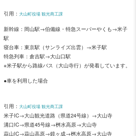
引用：
大山町役場 観光商工課
新幹線：岡山駅→伯備線・特急スーパーやくも→米子
駅
寝台車：東京駅（サンライズ出雲）→米子駅
特急列車：倉吉駅→大山口駅
※米子駅から路線バス（大山寺行）が発着しています。
●車を利用した場合
引用：
大山町役場 観光商工課
米子IC→大山観光道路（県道24号線）→大山寺
溝口IC→県道45号線→桝水高原→大山寺
蒜山IC→蒜山高原→鏡ヶ成→桝水高原→大山寺