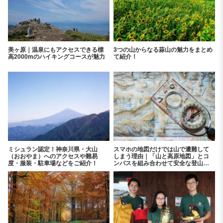
美ヶ原｜温泉にもアクセスできる標
3つの山からなる蒜山の魅力をまとめ
高2000mのハイキングコースが魅力
て紹介！
ミシュラン認定！神奈川県・大山
スマホの地図だけでは山で遭難して
（おおやま）へのアクセスや難易
しまう理由｜「山と高原地図」とコ
度・服装・駐車場などをご紹介！
ンパスを組み合わせて安全な登山を
楽しもう