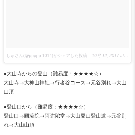
しゅさん(@ppppp.1014)がシェアした投稿
–
10月 12, 2017 at 8:22午前 PDT
●大山寺からの登山（難易度：★★★★☆）
大山寺→大神山神社→行者谷コース→元谷別れ→大山
山頂
●登山口から（難易度：★★★★☆）
登山口→圓流院→阿弥陀堂→大山夏山登山道→元谷別
れ→大山山頂