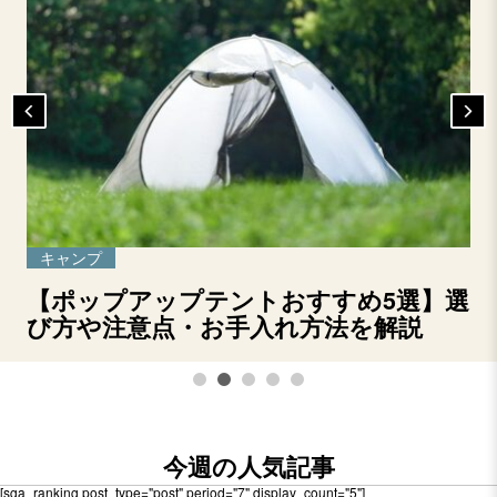
キャンプ
【ポップアップテントおすすめ5選】選
び方や注意点・お手入れ方法を解説
今週の人気記事
[sga_ranking post_type="post" period="7" display_count="5"]