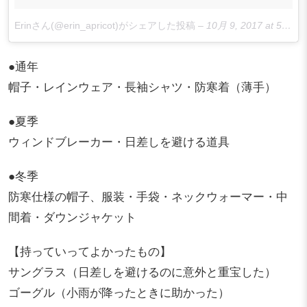
Erinさん(@erin_apricot)がシェアした投稿
–
10月 9, 2017 at 5:50午前 PDT
●通年
帽子・レインウェア・長袖シャツ・防寒着（薄手）
●夏季
ウィンドブレーカー・日差しを避ける道具
●冬季
防寒仕様の帽子、服装・手袋・ネックウォーマー・中
間着・ダウンジャケット
【持っていってよかったもの】
サングラス（日差しを避けるのに意外と重宝した）
ゴーグル（小雨が降ったときに助かった）