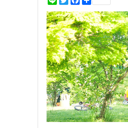
Line
Twitter
Facebook
共
有