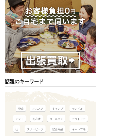
話題のキーワード
登山
オススメ
キャンプ
モンベル
テント
初心者
コールマン
アウトドア
山
スノーピーク
登山用品
キャンプ場