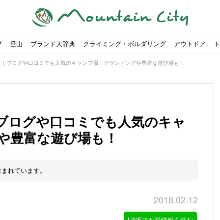
プ
登山
ブランド大辞典
クライミング・ボルダリング
アウトドア
ト
東｜ブログや口コミでも人気のキャンプ場！グランピングや豊富な遊び場も！
ブログや口コミでも人気のキャ
や豊富な遊び場も！
00社を突破！
ソロキャンプに最適なテント5選
は
すめのテント7選をご紹介！
ャンプ女子Kajoが洗ってみた！
の新商品をご紹介
ューズをご紹介
りツナ』の作り方
略する方法
投稿を始めたワケとは？
！お得な入手方法も
ューズをご紹介
源流「最初の装備は重かった」
ャンプ女子Kajoが洗ってみた！
源流居酒屋よーこ」チャンネル徹底取材！
ピ本、鉄フライパン「ごちそうレシピ」
いなめらか『手作り豆腐』の作り方
「北鎌尾根」から槍ヶ岳へ！
荷に！権利を放棄できる？
心者におすすめ！3つの理由, 選び方, おすすめモデル
福岡の猫島に行ってみた
か？アウトドア用品をマウンガで高価買取する方法
すすめ5選】選び方や注意点・お手入れ方法を解説
部・雲ノ平へ！
・コアの魅力と使い方｜人気おすすめモデル5選
ポイントで揃えよう！種類別で人気アイテムを紹介！
akiさんに教わる！『本格マルゲリータピザ』の作り方
ヶ岳テント泊登山、赤岳〜横岳〜硫黄岳の縦走コースをご紹介
台でおすすめなものはどれ？特徴も合わせて解説！
クウルフスキンの魅力と用途別おすすめリュック9選
チツールを用途別で紹介！人生の相棒を見つけよう！
すすめウェア8選！防虫, 防水, カメラ用を解説
ルがここにある！料理も魅力の「源流居酒屋よーこ」チャンネル徹底取
クシーズクイン』、人気の理由とおすすめウェアを紹介
akiさんに教わる！『濃厚蒸しショコラ』の作り方
】湯切り不要パスタの作り方！深型ソロクッカーでも作れるおすすめレ
akiさんに教わる！カリッ・ジュワ・トロ〜『ミルクティーフレンチトー
登山女子Kajoの自粛明け登山企画vol.2〜初秋の黒岳編〜
山を買ってレジャーを楽しみたい！山の値段相場や売買の注
【お手頃キャンピングカー紹介】Japan CampingCar Show
【こずチャンネル】使わなくなったキャンプ道具の行方！【
2018年夏｜マウンテンシティインスタフォトコンテスト開催
【最強の保冷剤5選】保冷剤の役割や選び方・効率的な冷やし
【ソロキャンプや登山に】湯切り不要パスタの作り方！深型
キャンプ・ハイキング用ヘッドライトを選ぶ4つのポイントと
【山岳四団体声明発表】なぜ今、登山やクライミングを自粛
パティシエキャンパーSakiさんに教わる！『モッツァレラチ
北八ヶ岳池めぐり山行コース解説。日帰り可能なプランをご
ふるさと納税で焚き火台が手に入る？初心者でも手続きはカ
防水？非防水？トレイルランニングシューズはどちらを選ぶべ
登山用リュックならグレゴリー！選ぶポイントと容量別おす
ヒルバーグのテントは用途に合わせてレーベルで選ぶ！おすす
【#STAY HOME】釣りに行けないから、家で魚を捌いてみよ
フォックスファイヤーのおすすめウェア8選！防虫, 防水, カ
【#STAY HOME】お家でアウトドア気分〜ホットサンド編〜
パティシエキャンパーSakiさんに教わる！『濃厚蒸しショコ
パティシエキャンパーSakiさんに教わる！おかずにも酒の肴
山頂まで2時間で富士山を
農地の売買は簡単にはでき
【体験談】上野から1時間半
伊王島にある高規格リゾー
キャンプ女子Kajoが行く
【お得にキャンプ用品を購
有名なクラシックルート「
防水？非防水？トレイルラ
初めてのボルダリングシュ
パティシエキャンパーSak
日本向けに作られた『アク
日本向けに作られた『アク
トレイルランニングを安全
アウトドアの水筒ならサー
DDタープ全17モデルのス
初めてのウキフカセ釣り【K
【山でも街でも】ジャック
海外のキャンプってどんな感
パティシエキャンパーSak
パティシエキャンパーSak
含まれています。
2018.02.12
LINEでお得情報を読む