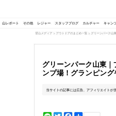
山レポート
その他
レジャー
スタッフブログ
カルチャー
キャン
登山メディア
>
アウトドアのまとめ一覧
>
グリーンパーク山
グリーンパーク山東｜
ンプ場！グランピング
北アルプスの最奥部、黒部・雲ノ平へ！
おでかけ情報サービス「aumo」が連携するメディア数が5
キャンプYouTuber尾上祐一郎が自信を持ってオススメ！
スノーピークの限定バーナー入荷しました
パタゴニアのウエアやビールが「地球を救う」その理由と
【ソロキャンプの魅力を満喫】ソロテントの選び方やおす
ゴアテックスウエアの洗濯・保管やメンテナンス方法は？キ
【注目】モンベルがキャンプ用品に注力！｜モンベル春夏
人気の靴メーカー！スカルパの特集！選び方とおすすめシ
パティシエキャンパーSakiさんに教わる！『かんたん手作
登山歴3年目のテント泊装備・持ち物をご紹介します
【2021年最新！】9月Amazonのタイムセールをお得に攻
「オトナ女子の山登り」チャンネル、山下舞弓さんが動画
【高品質】この冬使いたいマーモットのフリース、ダウン
人気の靴メーカー！スカルパの特集！選び方とおすすめシ
源流テンカラ釣り たいしょーの想い出釣行記＃１山形の
ゴアテックスウエアの洗濯・保管やメンテナンス方法は？キ
源流テンカラ釣りのリアルがここにある！料理も魅力の「
【書籍発売！】ソロキャンプYouTuberタナの初のレシ
パティシエキャンパーSakiさんに教わる！簡単・美味し
有名なクラシックルート
使わない土地の負担が重
アトミックのスキー板は初
猫が支配している島？ 
押入れに眠っていません
【ポップアップテントお
北アルプスの最奥部、黒
登山時計の代名詞スント
クライミング道具はゼロ
パティシエキャンパーS
【八ヶ岳最高峰へ】南八
ペトロマックスの焚き火
【山でも街でも】ジャッ
ビクトリノックスのマル
フォックスファイヤーのお
源流テンカラ釣りのリア
日本向けに作られた『ア
パティシエキャンパーS
【ソロキャンプや登山に
パティシエキャンパーS
当サイトの記事には広告、アフィリエイトが