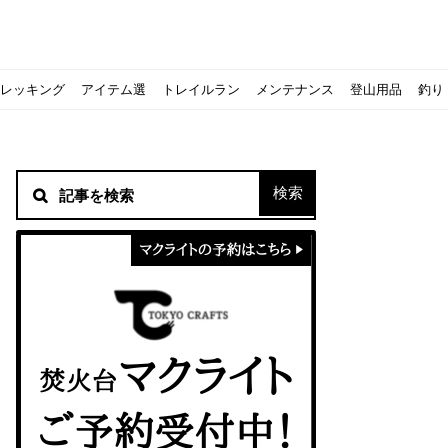
レッキング
アイテム選
トレイルラン
メンテナンス
登山用品
釣り
材！
シピをご紹介
スト』の作り方
意点について
 2020に参加してきました
初心者の失敗】
！
方を覚えよう！
ソロクッカーでも作れるおすすめレシピをご紹介
ジェントスおすすめヘッドライトのご紹介
すべきなのか？
ーズ』の作り方
紹介
ンタン！
き？｜サロモンの定番シューズで解説&ご紹介
すめモデルを解説
めテント10選
う
メラ用を解説
ラ』の作り方
にも最高！ほかほか『シュウマイ』の作り方
拝める！山梨県の九鬼山（くきやま）登山体験レポ
ない！売却する方法や条件、手続きの流れを確認
！レストハウス水郷で持ち込みBBQしてみた
ト地に行ってみた！
！〜フランス・ボーヌトレッキング編〜
入】キャンプ用品の『ポイント買取』について
北鎌尾根」から槍ヶ岳へ！
ンニングシューズはどちらを選ぶべき？｜サロモンの定番シューズで解
ーズならスポルティバ！3つの理由とおすすめ7選
iさんに教わる！『食感と旨みのタマゴサンド』の作り方
シーズクイン』、人気の理由とおすすめウェアを紹介
シーズクイン』、人気の理由とおすすめウェアを紹介
に楽しむために必要な装備6選【初級〜中級者向け】
モス！用途別おすすめ水筒を紹介！便利アイテムも
ペックを比較！人数・用途別でおすすめを紹介
ajoの体験レポート】
ウルフスキンの魅力と用途別おすすめリュック9選
じなの？いまどきの海外キャンプ事情をご紹介Part.1〜ロサンゼルス
iさんに教わる！簡単『フルーツシロップ』の作り方
iさんに教わる！パン好き必見！モチモチ『ベーグル』の作り方
積雪期の谷川岳で今シーズン最後の雪山を堪能してきた
キャンプ場の宿泊や利用券をふるさと納税でゲット！おすすめの
一生物のアウトドアブーツならダナー！3つの理由とおすすめア
ピコグリル入荷してます！ @小倉店
ベランピングアイディア7選！家にいながらおしゃれキャンプ♪
マクライトの口コミ・評判は？人気焚き火台の魅力・気になるポ
【八ヶ岳最高峰へ】南八ヶ岳テント泊登山、赤岳〜横岳〜硫黄岳
カリマーのおすすめリュック容量別12選｜目的別の選び方も合わ
クライミングユーザー参加型の動画マップ「クライミングチャン
食うか食われるか、野生動物で一番怖いのは【17＃自分のキャン
【コスパ◎】キャンプデビューに最適！サウスフィールドのおす
【コスパ◎】キャンプデビューに最適！サウスフィールドのおす
トレラン初心者必見！日頃のトレーニングから中距離レースまで
【こずチャンネル】使わなくなったキャンプ道具の行方！【初心
クライミング道具はゼロポイントで揃えよう！種類別で人気アイ
アジングロッドおすすめ10選！基本タックルから選び方まで紹介
ティートンブロスのブランドに込められた想いとは！？おすすめ
パティシエキャンパーSakiさんに教わる！簡単『フルーツシロッ
パティシエキャンパーSakiさんに教わる！簡単アウトドアスイ
パティシエキャンパーSakiさんに教わる！ピリ辛が後引くうま