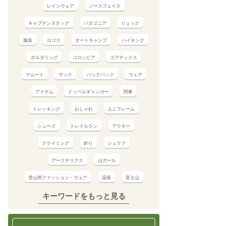
レインウェア
ノースフェイス
キャプテンスタッグ
パタゴニア
リュック
服装
ロゴス
オートキャンプ
ハイキング
ボルダリング
コロンビア
ゴアテックス
マムート
ザック
バックパック
ウェア
アイテム
ドッペルギャンガー
関東
トレッキング
おしゃれ
ユニフレーム
シューズ
トレイルラン
アウター
クライミング
釣り
シュラフ
アークテリクス
山ガール
登山用ファッション・ウェア
温泉
富士山
キーワードをもっと見る