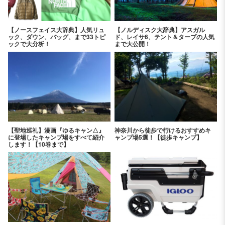
【ノースフェイス大辞典】人気リュ
【ノルディスク大辞典】アスガル
ック、ダウン、バッグ、まで33トピ
ド、レイサ6、テント＆タープの人気
ックで大分析！
まで大公開！
【聖地巡礼】漫画『ゆるキャン△』
神奈川から徒歩で行けるおすすめキ
に登場したキャンプ場をすべて紹介
ャンプ場5選！【徒歩キャンプ】
します！【10巻まで】