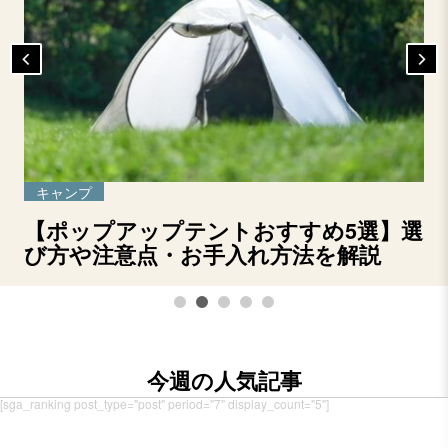
キャンプ
【ポップアップテントおすすめ5選】選
び方や注意点・お手入れ方法を解説
今週の人気記事
[sga_ranking post_type="post" period="7" display_count="5"]