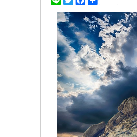
Line
Twitter
Facebook
共
有