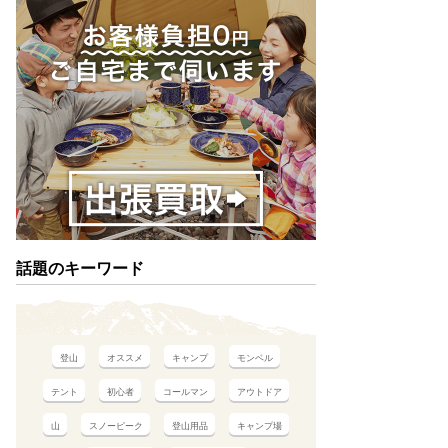
話題のキーワード
登山
オススメ
キャンプ
モンベル
テント
初心者
コールマン
アウトドア
山
スノーピーク
登山用品
キャンプ場