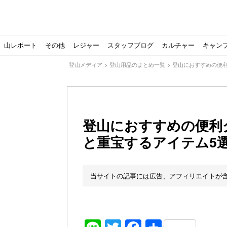
山レポート
その他
レジャー
スタッフブログ
カルチャー
キャン
登山メディア
>
登山用品のまとめ一覧
>
登山におすすめの便
登山におすすめの便利
と重宝するアイテム5
北アルプスの最奥部、黒部・雲ノ平へ！
おでかけ情報サービス「aumo」が連携するメディア数が5
キャンプYouTuber尾上祐一郎が自信を持ってオススメ！
スノーピークの限定バーナー入荷しました
パタゴニアのウエアやビールが「地球を救う」その理由と
【ソロキャンプの魅力を満喫】ソロテントの選び方やおす
ゴアテックスウエアの洗濯・保管やメンテナンス方法は？キ
【注目】モンベルがキャンプ用品に注力！｜モンベル春夏
人気の靴メーカー！スカルパの特集！選び方とおすすめシ
パティシエキャンパーSakiさんに教わる！『かんたん手作
登山歴3年目のテント泊装備・持ち物をご紹介します
【2021年最新！】9月Amazonのタイムセールをお得に攻
「オトナ女子の山登り」チャンネル、山下舞弓さんが動画
【高品質】この冬使いたいマーモットのフリース、ダウン
人気の靴メーカー！スカルパの特集！選び方とおすすめシ
源流テンカラ釣り たいしょーの想い出釣行記＃１山形の
ゴアテックスウエアの洗濯・保管やメンテナンス方法は？キ
源流テンカラ釣りのリアルがここにある！料理も魅力の「
【書籍発売！】ソロキャンプYouTuberタナの初のレシ
パティシエキャンパーSakiさんに教わる！簡単・美味し
有名なクラシックルート
使わない土地の負担が重
アトミックのスキー板は初
猫が支配している島？ 
押入れに眠っていません
【ポップアップテントお
北アルプスの最奥部、黒
登山時計の代名詞スント
クライミング道具はゼロ
パティシエキャンパーS
【八ヶ岳最高峰へ】南八
ペトロマックスの焚き火
【山でも街でも】ジャッ
ビクトリノックスのマル
フォックスファイヤーのお
源流テンカラ釣りのリア
日本向けに作られた『ア
パティシエキャンパーS
【ソロキャンプや登山に
パティシエキャンパーS
当サイトの記事には広告、アフィリエイトが