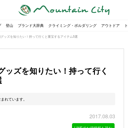
プ
登山
ブランド大辞典
クライミング・ボルダリング
アウトドア
ト
利グッズを知りたい！持って行くと重宝するアイテム5選
グッズを知りたい！持って行く
選
00社を突破！
ソロキャンプに最適なテント5選
は
すめのテント7選をご紹介！
ャンプ女子Kajoが洗ってみた！
の新商品をご紹介
ューズをご紹介
りツナ』の作り方
略する方法
投稿を始めたワケとは？
！お得な入手方法も
ューズをご紹介
源流「最初の装備は重かった」
ャンプ女子Kajoが洗ってみた！
源流居酒屋よーこ」チャンネル徹底取材！
ピ本、鉄フライパン「ごちそうレシピ」
いなめらか『手作り豆腐』の作り方
「北鎌尾根」から槍ヶ岳へ！
荷に！権利を放棄できる？
心者におすすめ！3つの理由, 選び方, おすすめモデル
福岡の猫島に行ってみた
か？アウトドア用品をマウンガで高価買取する方法
すすめ5選】選び方や注意点・お手入れ方法を解説
部・雲ノ平へ！
・コアの魅力と使い方｜人気おすすめモデル5選
ポイントで揃えよう！種類別で人気アイテムを紹介！
akiさんに教わる！『本格マルゲリータピザ』の作り方
ヶ岳テント泊登山、赤岳〜横岳〜硫黄岳の縦走コースをご紹介
台でおすすめなものはどれ？特徴も合わせて解説！
クウルフスキンの魅力と用途別おすすめリュック9選
チツールを用途別で紹介！人生の相棒を見つけよう！
すすめウェア8選！防虫, 防水, カメラ用を解説
ルがここにある！料理も魅力の「源流居酒屋よーこ」チャンネル徹底取
クシーズクイン』、人気の理由とおすすめウェアを紹介
akiさんに教わる！『濃厚蒸しショコラ』の作り方
】湯切り不要パスタの作り方！深型ソロクッカーでも作れるおすすめレ
akiさんに教わる！カリッ・ジュワ・トロ〜『ミルクティーフレンチトー
登山女子Kajoの自粛明け登山企画vol.2〜初秋の黒岳編〜
山を買ってレジャーを楽しみたい！山の値段相場や売買の注
【お手頃キャンピングカー紹介】Japan CampingCar Show
【こずチャンネル】使わなくなったキャンプ道具の行方！【
2018年夏｜マウンテンシティインスタフォトコンテスト開催
【最強の保冷剤5選】保冷剤の役割や選び方・効率的な冷やし
【ソロキャンプや登山に】湯切り不要パスタの作り方！深型
キャンプ・ハイキング用ヘッドライトを選ぶ4つのポイントと
【山岳四団体声明発表】なぜ今、登山やクライミングを自粛
パティシエキャンパーSakiさんに教わる！『モッツァレラチ
北八ヶ岳池めぐり山行コース解説。日帰り可能なプランをご
ふるさと納税で焚き火台が手に入る？初心者でも手続きはカ
防水？非防水？トレイルランニングシューズはどちらを選ぶべ
登山用リュックならグレゴリー！選ぶポイントと容量別おす
ヒルバーグのテントは用途に合わせてレーベルで選ぶ！おすす
【#STAY HOME】釣りに行けないから、家で魚を捌いてみよ
フォックスファイヤーのおすすめウェア8選！防虫, 防水, カ
【#STAY HOME】お家でアウトドア気分〜ホットサンド編〜
パティシエキャンパーSakiさんに教わる！『濃厚蒸しショコ
パティシエキャンパーSakiさんに教わる！おかずにも酒の肴
山頂まで2時間で富士山を
農地の売買は簡単にはでき
【体験談】上野から1時間半
伊王島にある高規格リゾー
キャンプ女子Kajoが行く
【お得にキャンプ用品を購
有名なクラシックルート「
防水？非防水？トレイルラ
初めてのボルダリングシュ
パティシエキャンパーSak
日本向けに作られた『アク
日本向けに作られた『アク
トレイルランニングを安全
アウトドアの水筒ならサー
DDタープ全17モデルのス
初めてのウキフカセ釣り【K
【山でも街でも】ジャック
海外のキャンプってどんな感
パティシエキャンパーSak
パティシエキャンパーSak
含まれています。
2017.08.03
LINEでお得情報を読む