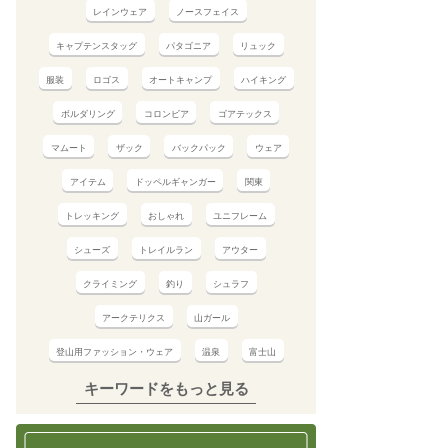
レインウェア
ノースフェイス
キャプテンスタッグ
パタゴニア
リュック
服装
ロゴス
オートキャンプ
ハイキング
ボルダリング
コロンビア
ゴアテックス
マムート
ザック
バックパック
ウェア
アイテム
ドッペルギャンガー
関東
トレッキング
おしゃれ
ユニフレーム
シューズ
トレイルラン
アウター
クライミング
釣り
シュラフ
アークテリクス
山ガール
登山用ファッション・ウェア
温泉
富士山
キーワードをもっと見る