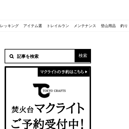
レッキング
アイテム選
トレイルラン
メンテナンス
登山用品
釣り
材！
シピをご紹介
スト』の作り方
意点について
 2020に参加してきました
初心者の失敗】
！
方を覚えよう！
ソロクッカーでも作れるおすすめレシピをご紹介
ジェントスおすすめヘッドライトのご紹介
すべきなのか？
ーズ』の作り方
紹介
ンタン！
き？｜サロモンの定番シューズで解説&ご紹介
すめモデルを解説
めテント10選
う
メラ用を解説
ラ』の作り方
にも最高！ほかほか『シュウマイ』の作り方
拝める！山梨県の九鬼山（くきやま）登山体験レポ
ない！売却する方法や条件、手続きの流れを確認
！レストハウス水郷で持ち込みBBQしてみた
ト地に行ってみた！
！〜フランス・ボーヌトレッキング編〜
入】キャンプ用品の『ポイント買取』について
北鎌尾根」から槍ヶ岳へ！
ンニングシューズはどちらを選ぶべき？｜サロモンの定番シューズで解
ーズならスポルティバ！3つの理由とおすすめ7選
iさんに教わる！『食感と旨みのタマゴサンド』の作り方
シーズクイン』、人気の理由とおすすめウェアを紹介
シーズクイン』、人気の理由とおすすめウェアを紹介
に楽しむために必要な装備6選【初級〜中級者向け】
モス！用途別おすすめ水筒を紹介！便利アイテムも
ペックを比較！人数・用途別でおすすめを紹介
ajoの体験レポート】
ウルフスキンの魅力と用途別おすすめリュック9選
じなの？いまどきの海外キャンプ事情をご紹介Part.1〜ロサンゼルス
iさんに教わる！簡単『フルーツシロップ』の作り方
iさんに教わる！パン好き必見！モチモチ『ベーグル』の作り方
積雪期の谷川岳で今シーズン最後の雪山を堪能してきた
キャンプ場の宿泊や利用券をふるさと納税でゲット！おすすめの
一生物のアウトドアブーツならダナー！3つの理由とおすすめア
ピコグリル入荷してます！ @小倉店
ベランピングアイディア7選！家にいながらおしゃれキャンプ♪
マクライトの口コミ・評判は？人気焚き火台の魅力・気になるポ
【八ヶ岳最高峰へ】南八ヶ岳テント泊登山、赤岳〜横岳〜硫黄岳
カリマーのおすすめリュック容量別12選｜目的別の選び方も合わ
クライミングユーザー参加型の動画マップ「クライミングチャン
食うか食われるか、野生動物で一番怖いのは【17＃自分のキャン
【コスパ◎】キャンプデビューに最適！サウスフィールドのおす
【コスパ◎】キャンプデビューに最適！サウスフィールドのおす
トレラン初心者必見！日頃のトレーニングから中距離レースまで
【こずチャンネル】使わなくなったキャンプ道具の行方！【初心
クライミング道具はゼロポイントで揃えよう！種類別で人気アイ
アジングロッドおすすめ10選！基本タックルから選び方まで紹介
ティートンブロスのブランドに込められた想いとは！？おすすめ
パティシエキャンパーSakiさんに教わる！簡単『フルーツシロッ
パティシエキャンパーSakiさんに教わる！簡単アウトドアスイ
パティシエキャンパーSakiさんに教わる！ピリ辛が後引くうま