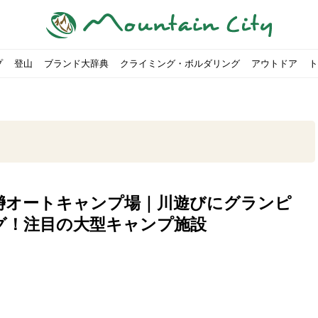
プ
登山
ブランド大辞典
クライミング・ボルダリング
アウトドア
ト
瀞オートキャンプ場｜川遊びにグランピ
00社を突破！
ソロキャンプに最適なテント5選
は
すめのテント7選をご紹介！
ャンプ女子Kajoが洗ってみた！
の新商品をご紹介
ューズをご紹介
りツナ』の作り方
略する方法
投稿を始めたワケとは？
！お得な入手方法も
ューズをご紹介
源流「最初の装備は重かった」
ャンプ女子Kajoが洗ってみた！
源流居酒屋よーこ」チャンネル徹底取材！
ピ本、鉄フライパン「ごちそうレシピ」
いなめらか『手作り豆腐』の作り方
「北鎌尾根」から槍ヶ岳へ！
荷に！権利を放棄できる？
心者におすすめ！3つの理由, 選び方, おすすめモデル
福岡の猫島に行ってみた
か？アウトドア用品をマウンガで高価買取する方法
すすめ5選】選び方や注意点・お手入れ方法を解説
部・雲ノ平へ！
・コアの魅力と使い方｜人気おすすめモデル5選
ポイントで揃えよう！種類別で人気アイテムを紹介！
akiさんに教わる！『本格マルゲリータピザ』の作り方
ヶ岳テント泊登山、赤岳〜横岳〜硫黄岳の縦走コースをご紹介
台でおすすめなものはどれ？特徴も合わせて解説！
クウルフスキンの魅力と用途別おすすめリュック9選
チツールを用途別で紹介！人生の相棒を見つけよう！
すすめウェア8選！防虫, 防水, カメラ用を解説
ルがここにある！料理も魅力の「源流居酒屋よーこ」チャンネル徹底取
クシーズクイン』、人気の理由とおすすめウェアを紹介
akiさんに教わる！『濃厚蒸しショコラ』の作り方
】湯切り不要パスタの作り方！深型ソロクッカーでも作れるおすすめレ
akiさんに教わる！カリッ・ジュワ・トロ〜『ミルクティーフレンチトー
登山女子Kajoの自粛明け登山企画vol.2〜初秋の黒岳編〜
山を買ってレジャーを楽しみたい！山の値段相場や売買の注
【お手頃キャンピングカー紹介】Japan CampingCar Show
【こずチャンネル】使わなくなったキャンプ道具の行方！【
2018年夏｜マウンテンシティインスタフォトコンテスト開催
【最強の保冷剤5選】保冷剤の役割や選び方・効率的な冷やし
【ソロキャンプや登山に】湯切り不要パスタの作り方！深型
キャンプ・ハイキング用ヘッドライトを選ぶ4つのポイントと
【山岳四団体声明発表】なぜ今、登山やクライミングを自粛
パティシエキャンパーSakiさんに教わる！『モッツァレラチ
北八ヶ岳池めぐり山行コース解説。日帰り可能なプランをご
ふるさと納税で焚き火台が手に入る？初心者でも手続きはカ
防水？非防水？トレイルランニングシューズはどちらを選ぶべ
登山用リュックならグレゴリー！選ぶポイントと容量別おす
ヒルバーグのテントは用途に合わせてレーベルで選ぶ！おすす
【#STAY HOME】釣りに行けないから、家で魚を捌いてみよ
フォックスファイヤーのおすすめウェア8選！防虫, 防水, カ
【#STAY HOME】お家でアウトドア気分〜ホットサンド編〜
パティシエキャンパーSakiさんに教わる！『濃厚蒸しショコ
パティシエキャンパーSakiさんに教わる！おかずにも酒の肴
山頂まで2時間で富士山を
農地の売買は簡単にはでき
【体験談】上野から1時間半
伊王島にある高規格リゾー
キャンプ女子Kajoが行く
【お得にキャンプ用品を購
有名なクラシックルート「
防水？非防水？トレイルラ
初めてのボルダリングシュ
パティシエキャンパーSak
日本向けに作られた『アク
日本向けに作られた『アク
トレイルランニングを安全
アウトドアの水筒ならサー
DDタープ全17モデルのス
初めてのウキフカセ釣り【K
【山でも街でも】ジャック
海外のキャンプってどんな感
パティシエキャンパーSak
パティシエキャンパーSak
グ！注目の大型キャンプ施設