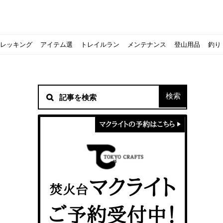
レッキング
アイテム選
トレイルラン
メンテナンス
登山用品
釣り
材！
シピをご紹介
スト』の作り方
意点について
 2020に参加してきました
初心者の失敗】
！
方を覚えよう！
ソロクッカーでも作れるおすすめレシピをご紹介
ジェントスおすすめヘッドライトのご紹介
すべきなのか？
ーズ』の作り方
紹介
ンタン！
き？｜サロモンの定番シューズで解説&ご紹介
すめモデルを解説
めテント10選
う
メラ用を解説
ラ』の作り方
にも最高！ほかほか『シュウマイ』の作り方
拝める！山梨県の九鬼山（くきやま）登山体験レポ
ない！売却する方法や条件、手続きの流れを確認
！レストハウス水郷で持ち込みBBQしてみた
ト地に行ってみた！
！〜フランス・ボーヌトレッキング編〜
入】キャンプ用品の『ポイント買取』について
北鎌尾根」から槍ヶ岳へ！
ンニングシューズはどちらを選ぶべき？｜サロモンの定番シューズで解
ーズならスポルティバ！3つの理由とおすすめ7選
iさんに教わる！『食感と旨みのタマゴサンド』の作り方
シーズクイン』、人気の理由とおすすめウェアを紹介
シーズクイン』、人気の理由とおすすめウェアを紹介
に楽しむために必要な装備6選【初級〜中級者向け】
モス！用途別おすすめ水筒を紹介！便利アイテムも
ペックを比較！人数・用途別でおすすめを紹介
ajoの体験レポート】
ウルフスキンの魅力と用途別おすすめリュック9選
じなの？いまどきの海外キャンプ事情をご紹介Part.1〜ロサンゼルス
iさんに教わる！簡単『フルーツシロップ』の作り方
iさんに教わる！パン好き必見！モチモチ『ベーグル』の作り方
積雪期の谷川岳で今シーズン最後の雪山を堪能してきた
キャンプ場の宿泊や利用券をふるさと納税でゲット！おすすめの
一生物のアウトドアブーツならダナー！3つの理由とおすすめア
ピコグリル入荷してます！ @小倉店
ベランピングアイディア7選！家にいながらおしゃれキャンプ♪
マクライトの口コミ・評判は？人気焚き火台の魅力・気になるポ
【八ヶ岳最高峰へ】南八ヶ岳テント泊登山、赤岳〜横岳〜硫黄岳
カリマーのおすすめリュック容量別12選｜目的別の選び方も合わ
クライミングユーザー参加型の動画マップ「クライミングチャン
食うか食われるか、野生動物で一番怖いのは【17＃自分のキャン
【コスパ◎】キャンプデビューに最適！サウスフィールドのおす
【コスパ◎】キャンプデビューに最適！サウスフィールドのおす
トレラン初心者必見！日頃のトレーニングから中距離レースまで
【こずチャンネル】使わなくなったキャンプ道具の行方！【初心
クライミング道具はゼロポイントで揃えよう！種類別で人気アイ
アジングロッドおすすめ10選！基本タックルから選び方まで紹介
ティートンブロスのブランドに込められた想いとは！？おすすめ
パティシエキャンパーSakiさんに教わる！簡単『フルーツシロッ
パティシエキャンパーSakiさんに教わる！簡単アウトドアスイ
パティシエキャンパーSakiさんに教わる！ピリ辛が後引くうま