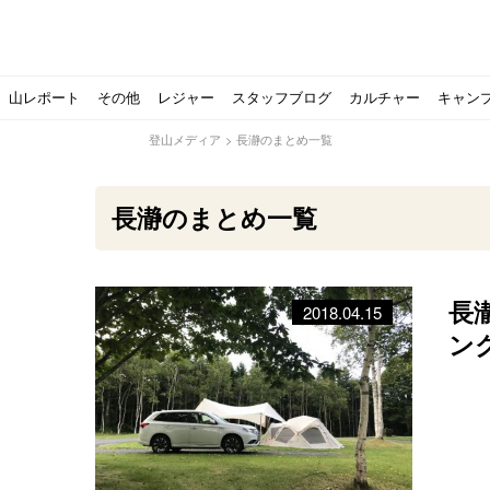
山レポート
その他
レジャー
スタッフブログ
カルチャー
キャン
登山メディア
>
長瀞のまとめ一覧
長瀞のまとめ一覧
長
2018.04.15
北アルプスの最奥部、黒部・雲ノ平へ！
おでかけ情報サービス「aumo」が連携するメディア数が5
キャンプYouTuber尾上祐一郎が自信を持ってオススメ！
スノーピークの限定バーナー入荷しました
パタゴニアのウエアやビールが「地球を救う」その理由と
【ソロキャンプの魅力を満喫】ソロテントの選び方やおす
ゴアテックスウエアの洗濯・保管やメンテナンス方法は？キ
【注目】モンベルがキャンプ用品に注力！｜モンベル春夏
人気の靴メーカー！スカルパの特集！選び方とおすすめシ
パティシエキャンパーSakiさんに教わる！『かんたん手作
登山歴3年目のテント泊装備・持ち物をご紹介します
【2021年最新！】9月Amazonのタイムセールをお得に攻
「オトナ女子の山登り」チャンネル、山下舞弓さんが動画
【高品質】この冬使いたいマーモットのフリース、ダウン
人気の靴メーカー！スカルパの特集！選び方とおすすめシ
源流テンカラ釣り たいしょーの想い出釣行記＃１山形の
ゴアテックスウエアの洗濯・保管やメンテナンス方法は？キ
源流テンカラ釣りのリアルがここにある！料理も魅力の「
【書籍発売！】ソロキャンプYouTuberタナの初のレシ
パティシエキャンパーSakiさんに教わる！簡単・美味し
有名なクラシックルート
使わない土地の負担が重
アトミックのスキー板は初
猫が支配している島？ 
押入れに眠っていません
【ポップアップテントお
北アルプスの最奥部、黒
登山時計の代名詞スント
クライミング道具はゼロ
パティシエキャンパーS
【八ヶ岳最高峰へ】南八
ペトロマックスの焚き火
【山でも街でも】ジャッ
ビクトリノックスのマル
フォックスファイヤーのお
源流テンカラ釣りのリア
日本向けに作られた『ア
パティシエキャンパーS
【ソロキャンプや登山に
パティシエキャンパーS
ン