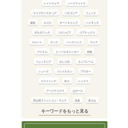
レインウェア
ノースフェイス
キャプテンスタッグ
パタゴニア
リュック
服装
ロゴス
オートキャンプ
ハイキング
ボルダリング
コロンビア
ゴアテックス
マムート
ザック
バックパック
ウェア
アイテム
ドッペルギャンガー
関東
トレッキング
おしゃれ
ユニフレーム
シューズ
トレイルラン
アウター
クライミング
釣り
シュラフ
アークテリクス
山ガール
登山用ファッション・ウェア
温泉
富士山
キーワードをもっと見る