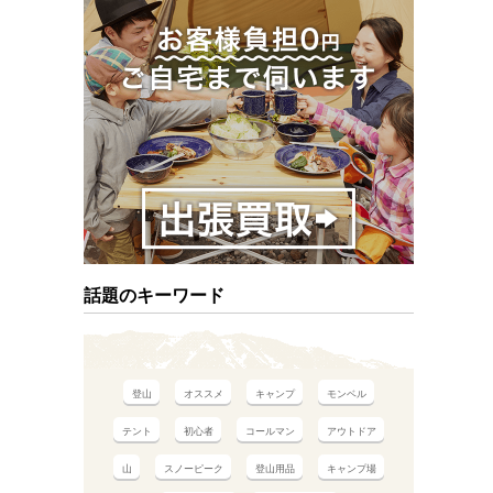
話題のキーワード
登山
オススメ
キャンプ
モンベル
テント
初心者
コールマン
アウトドア
山
スノーピーク
登山用品
キャンプ場