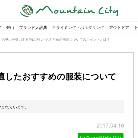
プ
登山
ブランド大辞典
クライミング・ボルダリング
アウトドア
ト
>
六甲山を登山する時に適したおすすめの服装についてのポイントとは？
適したおすすめの服装について
00社を突破！
ソロキャンプに最適なテント5選
は
すめのテント7選をご紹介！
ャンプ女子Kajoが洗ってみた！
の新商品をご紹介
ューズをご紹介
りツナ』の作り方
略する方法
投稿を始めたワケとは？
！お得な入手方法も
ューズをご紹介
源流「最初の装備は重かった」
ャンプ女子Kajoが洗ってみた！
源流居酒屋よーこ」チャンネル徹底取材！
ピ本、鉄フライパン「ごちそうレシピ」
いなめらか『手作り豆腐』の作り方
「北鎌尾根」から槍ヶ岳へ！
荷に！権利を放棄できる？
心者におすすめ！3つの理由, 選び方, おすすめモデル
福岡の猫島に行ってみた
か？アウトドア用品をマウンガで高価買取する方法
すすめ5選】選び方や注意点・お手入れ方法を解説
部・雲ノ平へ！
・コアの魅力と使い方｜人気おすすめモデル5選
ポイントで揃えよう！種類別で人気アイテムを紹介！
akiさんに教わる！『本格マルゲリータピザ』の作り方
ヶ岳テント泊登山、赤岳〜横岳〜硫黄岳の縦走コースをご紹介
台でおすすめなものはどれ？特徴も合わせて解説！
クウルフスキンの魅力と用途別おすすめリュック9選
チツールを用途別で紹介！人生の相棒を見つけよう！
すすめウェア8選！防虫, 防水, カメラ用を解説
ルがここにある！料理も魅力の「源流居酒屋よーこ」チャンネル徹底取
クシーズクイン』、人気の理由とおすすめウェアを紹介
akiさんに教わる！『濃厚蒸しショコラ』の作り方
】湯切り不要パスタの作り方！深型ソロクッカーでも作れるおすすめレ
akiさんに教わる！カリッ・ジュワ・トロ〜『ミルクティーフレンチトー
登山女子Kajoの自粛明け登山企画vol.2〜初秋の黒岳編〜
山を買ってレジャーを楽しみたい！山の値段相場や売買の注
【お手頃キャンピングカー紹介】Japan CampingCar Show
【こずチャンネル】使わなくなったキャンプ道具の行方！【
2018年夏｜マウンテンシティインスタフォトコンテスト開催
【最強の保冷剤5選】保冷剤の役割や選び方・効率的な冷やし
【ソロキャンプや登山に】湯切り不要パスタの作り方！深型
キャンプ・ハイキング用ヘッドライトを選ぶ4つのポイントと
【山岳四団体声明発表】なぜ今、登山やクライミングを自粛
パティシエキャンパーSakiさんに教わる！『モッツァレラチ
北八ヶ岳池めぐり山行コース解説。日帰り可能なプランをご
ふるさと納税で焚き火台が手に入る？初心者でも手続きはカ
防水？非防水？トレイルランニングシューズはどちらを選ぶべ
登山用リュックならグレゴリー！選ぶポイントと容量別おす
ヒルバーグのテントは用途に合わせてレーベルで選ぶ！おすす
【#STAY HOME】釣りに行けないから、家で魚を捌いてみよ
フォックスファイヤーのおすすめウェア8選！防虫, 防水, カ
【#STAY HOME】お家でアウトドア気分〜ホットサンド編〜
パティシエキャンパーSakiさんに教わる！『濃厚蒸しショコ
パティシエキャンパーSakiさんに教わる！おかずにも酒の肴
山頂まで2時間で富士山を
農地の売買は簡単にはでき
【体験談】上野から1時間半
伊王島にある高規格リゾー
キャンプ女子Kajoが行く
【お得にキャンプ用品を購
有名なクラシックルート「
防水？非防水？トレイルラ
初めてのボルダリングシュ
パティシエキャンパーSak
日本向けに作られた『アク
日本向けに作られた『アク
トレイルランニングを安全
アウトドアの水筒ならサー
DDタープ全17モデルのス
初めてのウキフカセ釣り【K
【山でも街でも】ジャック
海外のキャンプってどんな感
パティシエキャンパーSak
パティシエキャンパーSak
含まれています。
2017.04.16
LINEでお得情報を読む