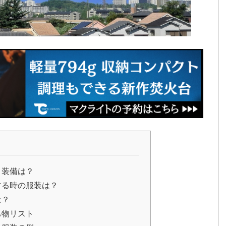
と装備は？
する時の服装は？
は？
ち物リスト