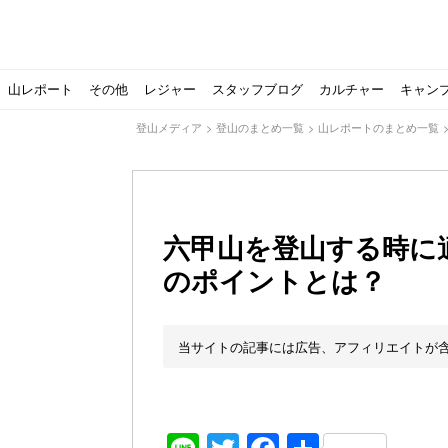
山レポート
その他
レジャー
スタッフブログ
カルチャー
キャン
登山メディア
>
登山のまとめ一覧
>
山レポートのまとめ一覧
六甲山を登山する時に
のポイントとは？
北アルプスの最奥部、黒部・雲ノ平へ！
おでかけ情報サービス「aumo」が連携するメディア数が5
キャンプYouTuber尾上祐一郎が自信を持ってオススメ！
スノーピークの限定バーナー入荷しました
パタゴニアのウエアやビールが「地球を救う」その理由と
【ソロキャンプの魅力を満喫】ソロテントの選び方やおす
ゴアテックスウエアの洗濯・保管やメンテナンス方法は？キ
【注目】モンベルがキャンプ用品に注力！｜モンベル春夏
人気の靴メーカー！スカルパの特集！選び方とおすすめシ
パティシエキャンパーSakiさんに教わる！『かんたん手作
登山歴3年目のテント泊装備・持ち物をご紹介します
【2021年最新！】9月Amazonのタイムセールをお得に攻
「オトナ女子の山登り」チャンネル、山下舞弓さんが動画
【高品質】この冬使いたいマーモットのフリース、ダウン
人気の靴メーカー！スカルパの特集！選び方とおすすめシ
源流テンカラ釣り たいしょーの想い出釣行記＃１山形の
ゴアテックスウエアの洗濯・保管やメンテナンス方法は？キ
源流テンカラ釣りのリアルがここにある！料理も魅力の「
【書籍発売！】ソロキャンプYouTuberタナの初のレシ
パティシエキャンパーSakiさんに教わる！簡単・美味し
有名なクラシックルート
使わない土地の負担が重
アトミックのスキー板は初
猫が支配している島？ 
押入れに眠っていません
【ポップアップテントお
北アルプスの最奥部、黒
登山時計の代名詞スント
クライミング道具はゼロ
パティシエキャンパーS
【八ヶ岳最高峰へ】南八
ペトロマックスの焚き火
【山でも街でも】ジャッ
ビクトリノックスのマル
フォックスファイヤーのお
源流テンカラ釣りのリア
日本向けに作られた『ア
パティシエキャンパーS
【ソロキャンプや登山に
パティシエキャンパーS
当サイトの記事には広告、アフィリエイトが