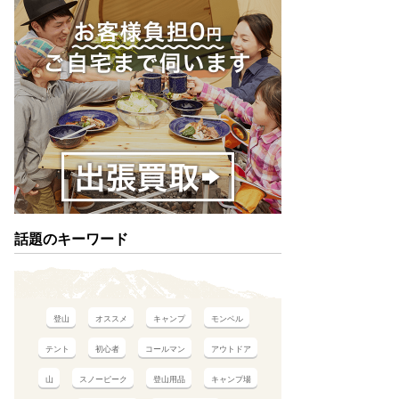
話題のキーワード
登山
オススメ
キャンプ
モンベル
テント
初心者
コールマン
アウトドア
山
スノーピーク
登山用品
キャンプ場