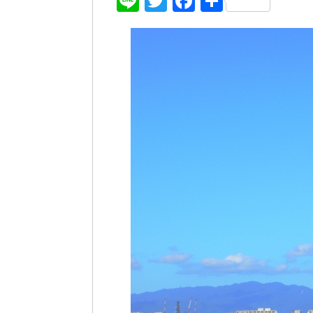
Line
Twitter
Facebook
共
有