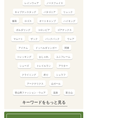
レインウェア
ノースフェイス
キャプテンスタッグ
パタゴニア
リュック
服装
ロゴス
オートキャンプ
ハイキング
ボルダリング
コロンビア
ゴアテックス
マムート
ザック
バックパック
ウェア
アイテム
ドッペルギャンガー
関東
トレッキング
おしゃれ
ユニフレーム
シューズ
トレイルラン
アウター
クライミング
釣り
シュラフ
アークテリクス
山ガール
登山用ファッション・ウェア
温泉
富士山
キーワードをもっと見る