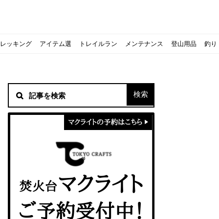
レッキング
アイテム選
トレイルラン
メンテナンス
登山用品
釣り
材！
シピをご紹介
スト』の作り方
意点について
 2020に参加してきました
初心者の失敗】
！
方を覚えよう！
ソロクッカーでも作れるおすすめレシピをご紹介
ジェントスおすすめヘッドライトのご紹介
すべきなのか？
ーズ』の作り方
紹介
ンタン！
き？｜サロモンの定番シューズで解説&ご紹介
すめモデルを解説
めテント10選
う
メラ用を解説
ラ』の作り方
にも最高！ほかほか『シュウマイ』の作り方
拝める！山梨県の九鬼山（くきやま）登山体験レポ
ない！売却する方法や条件、手続きの流れを確認
！レストハウス水郷で持ち込みBBQしてみた
ト地に行ってみた！
！〜フランス・ボーヌトレッキング編〜
入】キャンプ用品の『ポイント買取』について
北鎌尾根」から槍ヶ岳へ！
ンニングシューズはどちらを選ぶべき？｜サロモンの定番シューズで解
ーズならスポルティバ！3つの理由とおすすめ7選
iさんに教わる！『食感と旨みのタマゴサンド』の作り方
シーズクイン』、人気の理由とおすすめウェアを紹介
シーズクイン』、人気の理由とおすすめウェアを紹介
に楽しむために必要な装備6選【初級〜中級者向け】
モス！用途別おすすめ水筒を紹介！便利アイテムも
ペックを比較！人数・用途別でおすすめを紹介
ajoの体験レポート】
ウルフスキンの魅力と用途別おすすめリュック9選
じなの？いまどきの海外キャンプ事情をご紹介Part.1〜ロサンゼルス
iさんに教わる！簡単『フルーツシロップ』の作り方
iさんに教わる！パン好き必見！モチモチ『ベーグル』の作り方
積雪期の谷川岳で今シーズン最後の雪山を堪能してきた
キャンプ場の宿泊や利用券をふるさと納税でゲット！おすすめの
一生物のアウトドアブーツならダナー！3つの理由とおすすめア
ピコグリル入荷してます！ @小倉店
ベランピングアイディア7選！家にいながらおしゃれキャンプ♪
マクライトの口コミ・評判は？人気焚き火台の魅力・気になるポ
【八ヶ岳最高峰へ】南八ヶ岳テント泊登山、赤岳〜横岳〜硫黄岳
カリマーのおすすめリュック容量別12選｜目的別の選び方も合わ
クライミングユーザー参加型の動画マップ「クライミングチャン
食うか食われるか、野生動物で一番怖いのは【17＃自分のキャン
【コスパ◎】キャンプデビューに最適！サウスフィールドのおす
【コスパ◎】キャンプデビューに最適！サウスフィールドのおす
トレラン初心者必見！日頃のトレーニングから中距離レースまで
【こずチャンネル】使わなくなったキャンプ道具の行方！【初心
クライミング道具はゼロポイントで揃えよう！種類別で人気アイ
アジングロッドおすすめ10選！基本タックルから選び方まで紹介
ティートンブロスのブランドに込められた想いとは！？おすすめ
パティシエキャンパーSakiさんに教わる！簡単『フルーツシロッ
パティシエキャンパーSakiさんに教わる！簡単アウトドアスイ
パティシエキャンパーSakiさんに教わる！ピリ辛が後引くうま