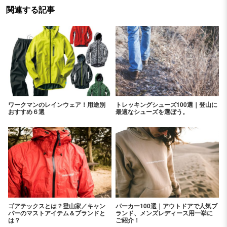
関連する記事
ワークマンのレインウェア！用途別
トレッキングシューズ100選｜登山に
おすすめ６選
最適なシューズを選ぼう。
ゴアテックスとは？登山家／キャン
パーカー100選｜アウトドアで人気ブ
パーのマストアイテム＆ブランドと
ランド、メンズレディース用一挙に
は？
ご紹介！