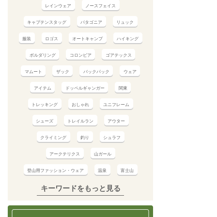
レインウェア
ノースフェイス
キャプテンスタッグ
パタゴニア
リュック
服装
ロゴス
オートキャンプ
ハイキング
ボルダリング
コロンビア
ゴアテックス
マムート
ザック
バックパック
ウェア
アイテム
ドッペルギャンガー
関東
トレッキング
おしゃれ
ユニフレーム
シューズ
トレイルラン
アウター
クライミング
釣り
シュラフ
アークテリクス
山ガール
登山用ファッション・ウェア
温泉
富士山
キーワードをもっと見る