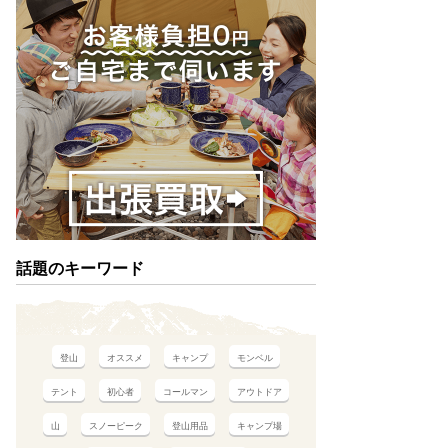
話題のキーワード
登山
オススメ
キャンプ
モンベル
テント
初心者
コールマン
アウトドア
山
スノーピーク
登山用品
キャンプ場