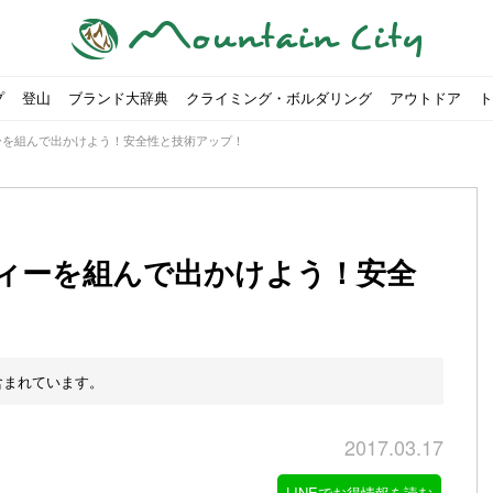
プ
登山
ブランド大辞典
クライミング・ボルダリング
アウトドア
ト
ーを組んで出かけよう！安全性と技術アップ！
ィーを組んで出かけよう！安全
00社を突破！
ソロキャンプに最適なテント5選
は
すめのテント7選をご紹介！
ャンプ女子Kajoが洗ってみた！
の新商品をご紹介
ューズをご紹介
りツナ』の作り方
略する方法
投稿を始めたワケとは？
！お得な入手方法も
ューズをご紹介
源流「最初の装備は重かった」
ャンプ女子Kajoが洗ってみた！
源流居酒屋よーこ」チャンネル徹底取材！
ピ本、鉄フライパン「ごちそうレシピ」
いなめらか『手作り豆腐』の作り方
「北鎌尾根」から槍ヶ岳へ！
荷に！権利を放棄できる？
心者におすすめ！3つの理由, 選び方, おすすめモデル
福岡の猫島に行ってみた
か？アウトドア用品をマウンガで高価買取する方法
すすめ5選】選び方や注意点・お手入れ方法を解説
部・雲ノ平へ！
・コアの魅力と使い方｜人気おすすめモデル5選
ポイントで揃えよう！種類別で人気アイテムを紹介！
akiさんに教わる！『本格マルゲリータピザ』の作り方
ヶ岳テント泊登山、赤岳〜横岳〜硫黄岳の縦走コースをご紹介
台でおすすめなものはどれ？特徴も合わせて解説！
クウルフスキンの魅力と用途別おすすめリュック9選
チツールを用途別で紹介！人生の相棒を見つけよう！
すすめウェア8選！防虫, 防水, カメラ用を解説
ルがここにある！料理も魅力の「源流居酒屋よーこ」チャンネル徹底取
クシーズクイン』、人気の理由とおすすめウェアを紹介
akiさんに教わる！『濃厚蒸しショコラ』の作り方
】湯切り不要パスタの作り方！深型ソロクッカーでも作れるおすすめレ
akiさんに教わる！カリッ・ジュワ・トロ〜『ミルクティーフレンチトー
登山女子Kajoの自粛明け登山企画vol.2〜初秋の黒岳編〜
山を買ってレジャーを楽しみたい！山の値段相場や売買の注
【お手頃キャンピングカー紹介】Japan CampingCar Show
【こずチャンネル】使わなくなったキャンプ道具の行方！【
2018年夏｜マウンテンシティインスタフォトコンテスト開催
【最強の保冷剤5選】保冷剤の役割や選び方・効率的な冷やし
【ソロキャンプや登山に】湯切り不要パスタの作り方！深型
キャンプ・ハイキング用ヘッドライトを選ぶ4つのポイントと
【山岳四団体声明発表】なぜ今、登山やクライミングを自粛
パティシエキャンパーSakiさんに教わる！『モッツァレラチ
北八ヶ岳池めぐり山行コース解説。日帰り可能なプランをご
ふるさと納税で焚き火台が手に入る？初心者でも手続きはカ
防水？非防水？トレイルランニングシューズはどちらを選ぶべ
登山用リュックならグレゴリー！選ぶポイントと容量別おす
ヒルバーグのテントは用途に合わせてレーベルで選ぶ！おすす
【#STAY HOME】釣りに行けないから、家で魚を捌いてみよ
フォックスファイヤーのおすすめウェア8選！防虫, 防水, カ
【#STAY HOME】お家でアウトドア気分〜ホットサンド編〜
パティシエキャンパーSakiさんに教わる！『濃厚蒸しショコ
パティシエキャンパーSakiさんに教わる！おかずにも酒の肴
山頂まで2時間で富士山を
農地の売買は簡単にはでき
【体験談】上野から1時間半
伊王島にある高規格リゾー
キャンプ女子Kajoが行く
【お得にキャンプ用品を購
有名なクラシックルート「
防水？非防水？トレイルラ
初めてのボルダリングシュ
パティシエキャンパーSak
日本向けに作られた『アク
日本向けに作られた『アク
トレイルランニングを安全
アウトドアの水筒ならサー
DDタープ全17モデルのス
初めてのウキフカセ釣り【K
【山でも街でも】ジャック
海外のキャンプってどんな感
パティシエキャンパーSak
パティシエキャンパーSak
含まれています。
2017.03.17
LINEでお得情報を読む