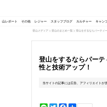
山レポート
その他
レジャー
スタッフブログ
カルチャー
キャン
登山メディア
>
登山のまとめ一覧
>
登山をするならパーティ
登山をするならパーテ
性と技術アップ！
北アルプスの最奥部、黒部・雲ノ平へ！
おでかけ情報サービス「aumo」が連携するメディア数が5
キャンプYouTuber尾上祐一郎が自信を持ってオススメ！
スノーピークの限定バーナー入荷しました
パタゴニアのウエアやビールが「地球を救う」その理由と
【ソロキャンプの魅力を満喫】ソロテントの選び方やおす
ゴアテックスウエアの洗濯・保管やメンテナンス方法は？キ
【注目】モンベルがキャンプ用品に注力！｜モンベル春夏
人気の靴メーカー！スカルパの特集！選び方とおすすめシ
パティシエキャンパーSakiさんに教わる！『かんたん手作
登山歴3年目のテント泊装備・持ち物をご紹介します
【2021年最新！】9月Amazonのタイムセールをお得に攻
「オトナ女子の山登り」チャンネル、山下舞弓さんが動画
【高品質】この冬使いたいマーモットのフリース、ダウン
人気の靴メーカー！スカルパの特集！選び方とおすすめシ
源流テンカラ釣り たいしょーの想い出釣行記＃１山形の
ゴアテックスウエアの洗濯・保管やメンテナンス方法は？キ
源流テンカラ釣りのリアルがここにある！料理も魅力の「
【書籍発売！】ソロキャンプYouTuberタナの初のレシ
パティシエキャンパーSakiさんに教わる！簡単・美味し
有名なクラシックルート
使わない土地の負担が重
アトミックのスキー板は初
猫が支配している島？ 
押入れに眠っていません
【ポップアップテントお
北アルプスの最奥部、黒
登山時計の代名詞スント
クライミング道具はゼロ
パティシエキャンパーS
【八ヶ岳最高峰へ】南八
ペトロマックスの焚き火
【山でも街でも】ジャッ
ビクトリノックスのマル
フォックスファイヤーのお
源流テンカラ釣りのリア
日本向けに作られた『ア
パティシエキャンパーS
【ソロキャンプや登山に
パティシエキャンパーS
当サイトの記事には広告、アフィリエイトが