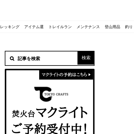
レッキング
アイテム選
トレイルラン
メンテナンス
登山用品
釣り
材！
シピをご紹介
スト』の作り方
意点について
 2020に参加してきました
初心者の失敗】
！
方を覚えよう！
ソロクッカーでも作れるおすすめレシピをご紹介
ジェントスおすすめヘッドライトのご紹介
すべきなのか？
ーズ』の作り方
紹介
ンタン！
き？｜サロモンの定番シューズで解説&ご紹介
すめモデルを解説
めテント10選
う
メラ用を解説
ラ』の作り方
にも最高！ほかほか『シュウマイ』の作り方
拝める！山梨県の九鬼山（くきやま）登山体験レポ
ない！売却する方法や条件、手続きの流れを確認
！レストハウス水郷で持ち込みBBQしてみた
ト地に行ってみた！
！〜フランス・ボーヌトレッキング編〜
入】キャンプ用品の『ポイント買取』について
北鎌尾根」から槍ヶ岳へ！
ンニングシューズはどちらを選ぶべき？｜サロモンの定番シューズで解
ーズならスポルティバ！3つの理由とおすすめ7選
iさんに教わる！『食感と旨みのタマゴサンド』の作り方
シーズクイン』、人気の理由とおすすめウェアを紹介
シーズクイン』、人気の理由とおすすめウェアを紹介
に楽しむために必要な装備6選【初級〜中級者向け】
モス！用途別おすすめ水筒を紹介！便利アイテムも
ペックを比較！人数・用途別でおすすめを紹介
ajoの体験レポート】
ウルフスキンの魅力と用途別おすすめリュック9選
じなの？いまどきの海外キャンプ事情をご紹介Part.1〜ロサンゼルス
iさんに教わる！簡単『フルーツシロップ』の作り方
iさんに教わる！パン好き必見！モチモチ『ベーグル』の作り方
積雪期の谷川岳で今シーズン最後の雪山を堪能してきた
キャンプ場の宿泊や利用券をふるさと納税でゲット！おすすめの
一生物のアウトドアブーツならダナー！3つの理由とおすすめア
ピコグリル入荷してます！ @小倉店
ベランピングアイディア7選！家にいながらおしゃれキャンプ♪
マクライトの口コミ・評判は？人気焚き火台の魅力・気になるポ
【八ヶ岳最高峰へ】南八ヶ岳テント泊登山、赤岳〜横岳〜硫黄岳
カリマーのおすすめリュック容量別12選｜目的別の選び方も合わ
クライミングユーザー参加型の動画マップ「クライミングチャン
食うか食われるか、野生動物で一番怖いのは【17＃自分のキャン
【コスパ◎】キャンプデビューに最適！サウスフィールドのおす
【コスパ◎】キャンプデビューに最適！サウスフィールドのおす
トレラン初心者必見！日頃のトレーニングから中距離レースまで
【こずチャンネル】使わなくなったキャンプ道具の行方！【初心
クライミング道具はゼロポイントで揃えよう！種類別で人気アイ
アジングロッドおすすめ10選！基本タックルから選び方まで紹介
ティートンブロスのブランドに込められた想いとは！？おすすめ
パティシエキャンパーSakiさんに教わる！簡単『フルーツシロッ
パティシエキャンパーSakiさんに教わる！簡単アウトドアスイ
パティシエキャンパーSakiさんに教わる！ピリ辛が後引くうま