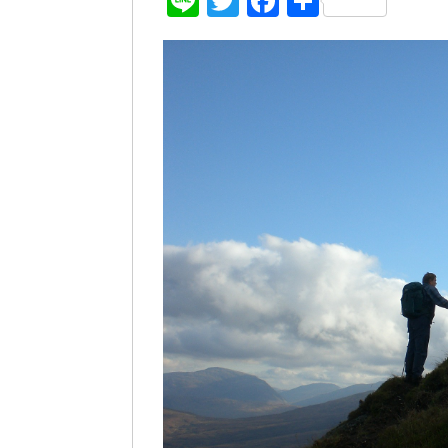
Line
Twitter
Facebook
共
有