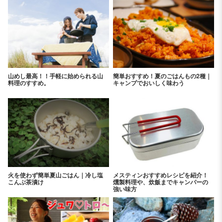
山めし最高！！手軽に始められる山
簡単おすすめ！夏のごはんもの2種｜
料理のすすめ。
キャンプでおいしく味わう
火を使わず簡単夏山ごはん｜冷し塩
メスティンおすすめレシピを紹介！
こんぶ茶漬け
燻製料理や、炊飯までキャンパーの
強い味方