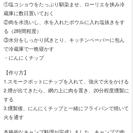
①塩コショウをたっぷり馴染ませ、ローリエを挟み冷
蔵庫に数日置いておく
②肉を水洗いし、水を入れたボウルに入れ塩抜きをす
る（2時間程度）
③水分をしっかり拭きとり、キッチンペーパーに包ん
で冷蔵庫で一晩寝かす
・にんにくチップ
【作り方】
1.スモークポットにチップを入れて、強火で火をかける
2.煙が出てきたら、網の上に肉を置き、20分程度燻製に
する
3.燻製後、にんにくチップと一緒にフライパンで焼いて
火を通す
本格的なキャンプ料理が完成しました。キャンプで肉