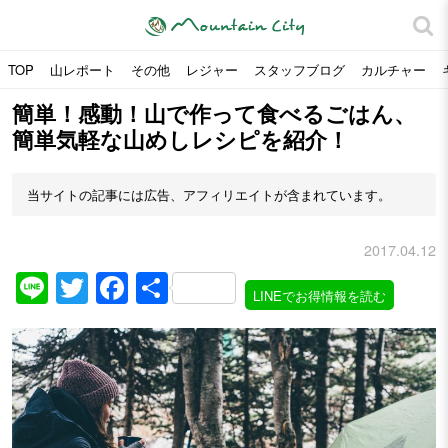
TOP
山レポート
その他
レジャー
スタッフブログ
カルチャー
簡単！感動！山で作って食べるごはん、
簡単気軽な山めしレシピを紹介！
当サイトの記事には広告、アフィリエイトが含まれています。
2017.04.12
Line
Twitter
Facebook
共
LINEでお得情報を読む
有