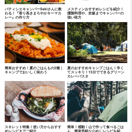
パティシエキャンパーSakiさんに教
メスティンおすすめレシピを紹介！
わる！『香り高きまろやかキーマカ
燻製料理や、炊飯までキャンパーの
レー』の作り方
強い味方
簡単おすすめ！夏のごはんもの2種｜
夏のおすすめキャンプごはん！辛く
キャンプでおいしく味わう
てスッキリ！15分でできるグリーン
カレーパスタ
スキレット特集！使い方からおすす
簡単！感動！山で作って食べるごは
めレシピまでご紹介
ん、簡単気軽な山めしレシピを紹