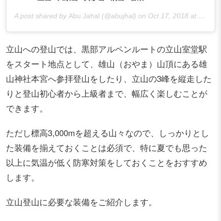
A post shared by
Abu Jahal
(@abujhal) on
Oct 17, 2018 at 4:29am PDT
立山への登山では、黒部アルペンルートの立山室堂駅
をスタート地点として、雄山（おやま）山頂にある雄
山神社本宮へ参拝登山をしたり、立山の3峰を縦走した
りと登山初心者から上級者まで、幅広く楽しむことが
できます。
ただし標高3,000mを超える山々なので、しっかりとし
た装備を揃えておくことは必須で、特に夏でも思った
以上に気温が低く防寒対策をしておくことをおすすめ
します。
立山登山に必要な装備をご紹介します。