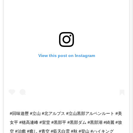
View this post on Instagram
#回味遊歷 #立山 #北アルプス #立山黒部アルペンルート #美
女平 #穂高連峰 #室堂 #黒部平 #黒部ダム #黒部湖 #綺麗 #放
空 #治癒 #癒し #青空 #藍天白雲 #秋 #登山 #ハイキング