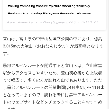
#hiking #amazing #nature #picture #healing #bluesky
#autumn #birthdaytrip #tateyama #mountain #toyama
A post shared by
Janis Wong
(@janjan_920) on
Oct 18, 2018 at 8:22am PDT
立山は、富山県の中部山岳国立公園の中にあり、標高
3,015mの大汝山（おおなんじやま）が最高峰となりま
す。
黒部アルペンルートが開通すると立山へは、立山室堂
駅からアクセスしやすいため、登山初心者から上級者
まで幅広く、多くの方が訪れる山でもあります。ただ
し黒部アルペンルートの開業期間は4月中旬から11月末
となっていますので、訪れる際には黒部アルペンルー
トのウェブサイトなどをチェックすることをおすすめ