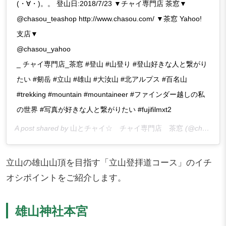
(・∀・)。。 登山日:2018/7/23 ▼チャイ専門店 茶窓▼
@chasou_teashop http://www.chasou.com/ ▼茶窓 Yahoo!
支店▼
@chasou_yahoo
_ チャイ専門店_茶窓 #登山 #山登り #登山好きな人と繋がり
たい #剱岳 #立山 #雄山 #大汝山 #北アルプス #百名山
#trekking #mountain #mountaineer #ファインダー越しの私
の世界 #写真が好きな人と繋がりたい #fujifilmxt2
A post shared by
山とチャイ☆ チャイ専門店 茶窓
(@chasou_trek) on
立山の雄山山頂を目指す「立山登拝道コース」のイチ
オシポイントをご紹介します。
雄山神社本宮