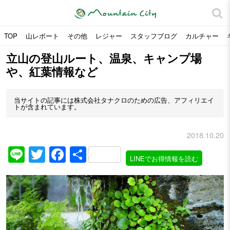
TOP
山レポート
その他
レジャー
スタッフブログ
カルチャー
立山の登山ルート、温泉、キャンプ場
や、紅葉情報など
当サイトの記事には株式会社タナクロのための広告、アフィリエイ
トが含まれています。
2018.10.20
Line
Twitter
Facebook
共
LINEでお得情報を読む
有