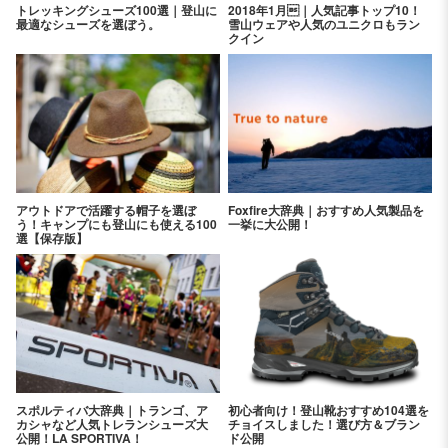
トレッキングシューズ100選｜登山に
2018年1月｜人気記事トップ10！
最適なシューズを選ぼう。
雪山ウェアや人気のユニクロもラン
クイン
アウトドアで活躍する帽子を選ぼ
Foxfire大辞典｜おすすめ人気製品を
う！キャンプにも登山にも使える100
一挙に大公開！
選【保存版】
スポルティバ大辞典｜トランゴ、ア
初心者向け！登山靴おすすめ104選を
カシャなど人気トレランシューズ大
チョイスしました！選び方＆ブラン
公開！LA SPORTIVA！
ド公開