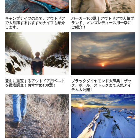
キャンプナイフの全て。アウトドア
パーカー100選｜アウトドアで人気ブ
で大活躍するおすすめナイフも紹介
ランド、メンズレディース用一挙に
します。
ご紹介！
登山に重宝するアウトドア用ベスト
ブラックダイヤモンド大辞典｜ザッ
を徹底調査！おすすめ100選！
ク、ポール、ストックまで人気アイ
テム大公開！