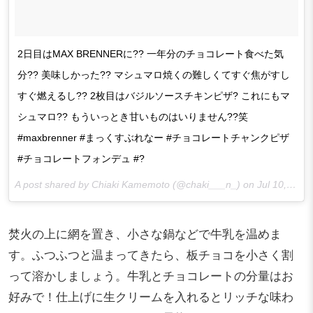
2日目はMAX BRENNERに?? 一年分のチョコレート食べた気
分?? 美味しかった?? マシュマロ焼くの難しくてすぐ焦がすし
すぐ燃えるし?? 2枚目はバジルソースチキンピザ? これにもマ
シュマロ?? もういっとき甘いものはいりません??笑
#maxbrenner #まっくすぶれなー #チョコレートチャンクピザ
#チョコレートフォンデュ #?
A post shared by Chiaki Kamemoto (@chaki___n_) on
Jul 10, 2017 at 12:00am PDT
焚火の上に網を置き、小さな鍋などで牛乳を温めま
す。ふつふつと温まってきたら、板チョコを小さく割
って溶かしましょう。牛乳とチョコレートの分量はお
好みで！仕上げに生クリームを入れるとリッチな味わ