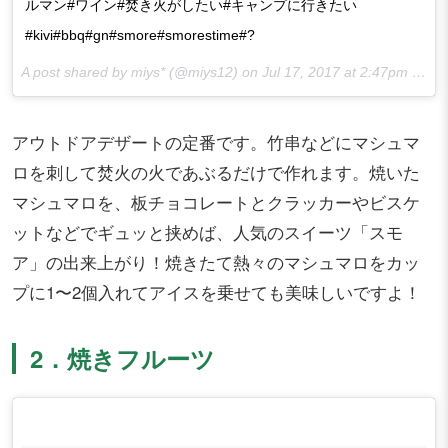
ルマン#ワイン#焚き火がしたい#キャンプに行きたい
#kivi#bbq#gn#smore#smorestime#?
A post shared by miys* (@miys12) on
Jul 17, 2017 at 2:47pm PDT
アウトドアデザートの定番です。竹串などにマシュマ
ロを刺して焚火の火であぶるだけで作れます。焼いた
マシュマロを、板チョコレートとクラッカーやビスケ
ットなどでギュッと挟めば、人気のスイーツ「スモ
ア」の出来上がり！焼きたて熱々のマシュマロをカッ
プに1〜2個入れてアイスを乗せても美味しいですよ！
2．焼きフルーツ