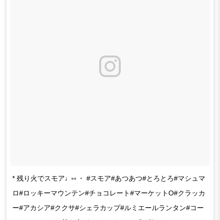
* 残り火でスモア♩⑅ ・ #スモア#あつあつ#とろとろ#マシュマ
ロ#ロッキーマウンテン#チョコレート#マーケットO#クラッカ
ー#アカシア#ククサ#シェラカップ#ルミエールランタン#コー