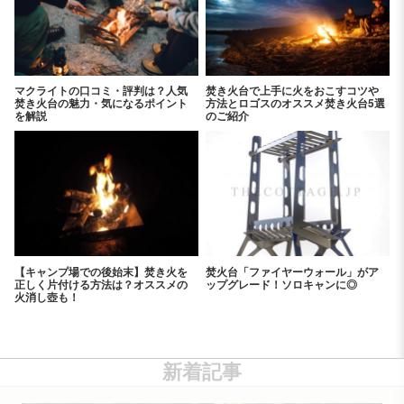
マクライトの口コミ・評判は？人気
焚き火台で上手に火をおこすコツや
焚き火台の魅力・気になるポイント
方法とロゴスのオススメ焚き火台5選
を解説
のご紹介
【キャンプ場での後始末】焚き火を
焚火台「ファイヤーウォール」がア
正しく片付ける方法は？オススメの
ップグレード！ソロキャンに◎
火消し壺も！
新着記事