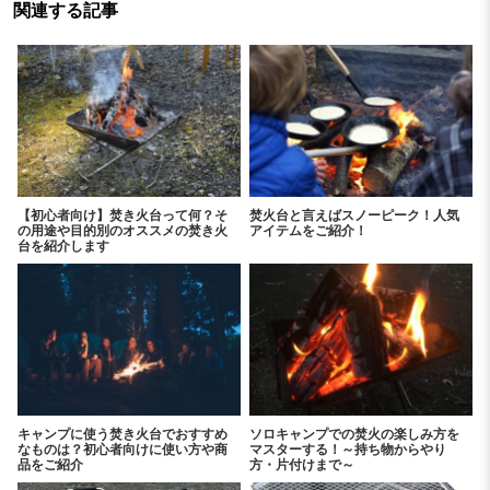
関連する記事
【初心者向け】焚き火台って何？そ
焚火台と言えばスノーピーク！人気
の用途や目的別のオススメの焚き火
アイテムをご紹介！
台を紹介します
キャンプに使う焚き火台でおすすめ
ソロキャンプでの焚火の楽しみ方を
なものは？初心者向けに使い方や商
マスターする！～持ち物からやり
品をご紹介
方・片付けまで～