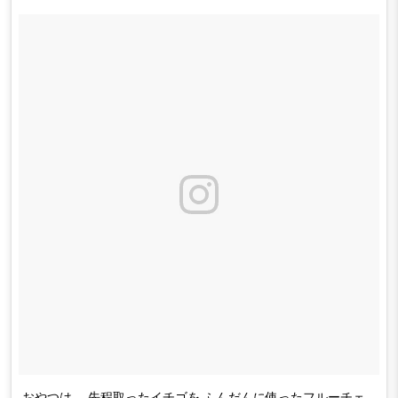
おやつは、 先程取ったイチゴを ふんだんに使ったフルーチェ