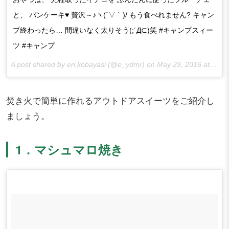
と、 パンケーキ♥ 贅沢～♪ヽ(´▽｀)/ もう食べれません? キャン
プ終わったら… 間違いなく太りそう(;´Д⊂)笑 #キャンプスィー
ツ #キャンプ
A post shared by eri.kobayasi (@e_ydmr) on
May 29, 2016 at 1:06am PDT
焚き火で簡単に作れるアウトドアスイーツをご紹介し
ましょう。
1．マシュマロ焼き