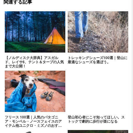
関連する記事
【ノルディスク大辞典】アスガル
トレッキングシューズ100選｜登山に
ド、レイサ6、テント＆タープの人気
最適なシューズを選ぼう。
まで大公開！
フリース 100選｜人気のパタゴニ
登山初心者にこそ知ってほしい。ス
ア・モンベル・ノースフェイスのア
トックで劇的に歩行が楽になる
イテム他ユニクロ・ミズノのおすす
めアイテムを紹介！