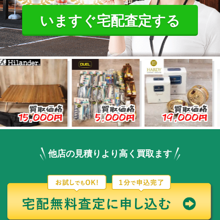
いますぐ宅配査定する
買取価格
買取価格
買取価格
,000円
5,000円
19,000円
3,
他店の見積りより高く買取ます