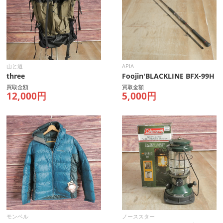
山と道
APIA
three
Foojin'BLACKLINE BFX-99H
買取金額
買取金額
12,000円
5,000円
モンベル
ノーススター