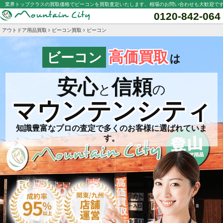
業界トップクラスの買取価格でビーコンを買取査定いたします。相場のお問い合わせも大歓迎で
0120-842-064
アウトドア用品買取
ビーコン買取
ビーコン
高価買取
ビーコン
は
安心
信頼
と
の
マウンテンシティ
知識豊富なプロの査定で多くのお客様に選ばれていま
す。