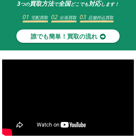
3
買取方法
全国
対応
つの
で
どこでも
します！
01
02
03
宅配買取
出張買取
店舗持込買取
誰でも簡単！買取の流れ