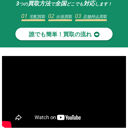
3
買取方法
全国
対応
つの
で
どこでも
します！
01
02
03
宅配買取
出張買取
店舗持込買取
誰でも簡単！買取の流れ