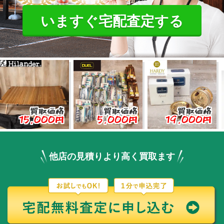
いますぐ宅配査定する
買取価格
買取価格
買取価格
,000円
5,000円
19,000円
3,0
他店の見積りより高く買取ます