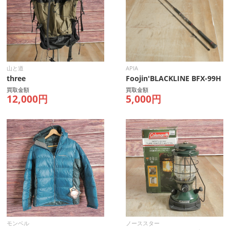
山と道
APIA
three
Foojin'BLACKLINE BFX-99H
買取金額
買取金額
12,000円
5,000円
モンベル
ノーススター