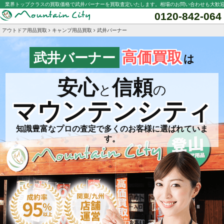
業界トップクラスの買取価格で武井バーナーを買取査定いたします。相場のお問い合わせも大歓
0120-842-064
アウトドア用品買取
キャンプ用品買取
武井バーナー
高価買取
武井バーナー
は
安心
信頼
と
の
マウンテンシティ
知識豊富なプロの査定で多くのお客様に選ばれていま
す。