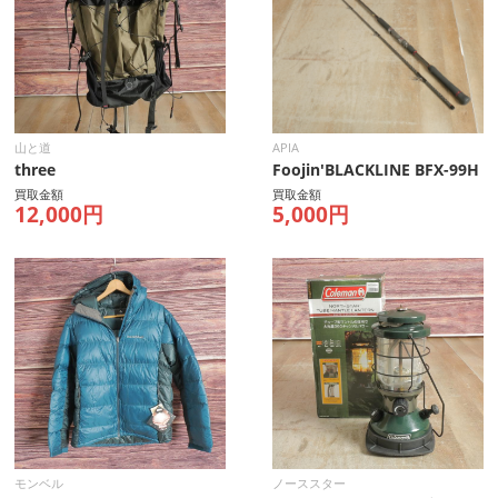
山と道
APIA
three
Foojin'BLACKLINE BFX-99H
買取金額
買取金額
12,000円
5,000円
モンベル
ノーススター