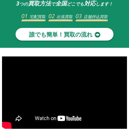
3
買取方法
全国
対応
つの
で
どこでも
します！
01
02
03
宅配買取
出張買取
店舗持込買取
誰でも簡単！買取の流れ