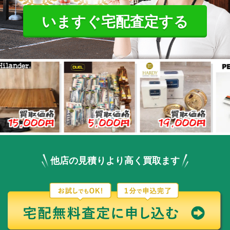
いますぐ宅配査定する
取価格
買取価格
買取価格
買
000円
5,000円
19,000円
3,00
他店の見積りより高く買取ます