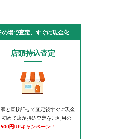
その場で査定、すぐに現金化
店頭持込査定
門家と直接話せて査定後すぐに現金
！
初めて店舗持込査定をご利用の
は
500円UPキャンペーン！