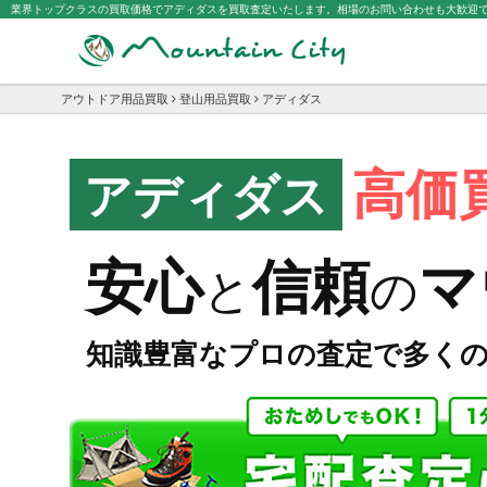
業界トップクラスの買取価格でアディダスを買取査定いたします。相場のお問い合わせも大歓迎
アウトドア用品買取
登山用品買取
アディダス
高価
アディダス
マ
安心
信頼
と
の
知識豊富なプロの査定で多く