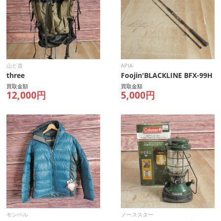
山と道
APIA
three
Foojin'BLACKLINE BFX-99H
買取金額
買取金額
12,000円
5,000円
モンベル
ノーススター