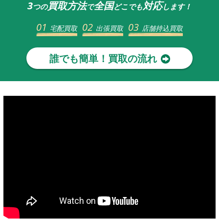
3
買取方法
全国
対応
つの
で
どこでも
します！
01
02
03
宅配買取
出張買取
店舗持込買取
誰でも簡単！買取の流れ