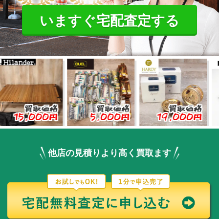
いますぐ宅配査定する
買取価格
買取価格
買取価格
買
,000円
5,000円
19,000円
3,0
他店の見積りより高く買取ます