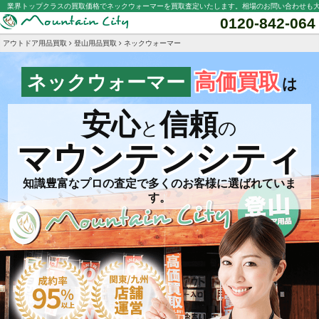
業界トップクラスの買取価格でネックウォーマーを買取査定いたします。相場のお問い合わせも
0120-842-064
アウトドア用品買取
登山用品買取
ネックウォーマー
高価買取
ネックウォーマー
は
安心
信頼
と
の
マウンテンシティ
知識豊富なプロの査定で多くのお客様に選ばれていま
す。