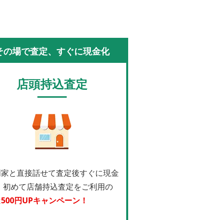
その場で査定、すぐに現金化
店頭持込査定
門家と直接話せて査定後すぐに現金
！
初めて店舗持込査定をご利用の
は
500円UPキャンペーン！