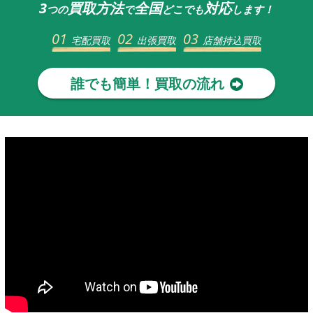
3
買取方法
全国
対応
つの
で
どこでも
します！
01
02
03
宅配買取
出張買取
店舗持込買取
誰でも簡単！買取の流れ