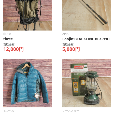
山と道
APIA
three
Foojin'BLACKLINE BFX-99H
買取金額
買取金額
12,000円
5,000円
モンベル
ノーススター