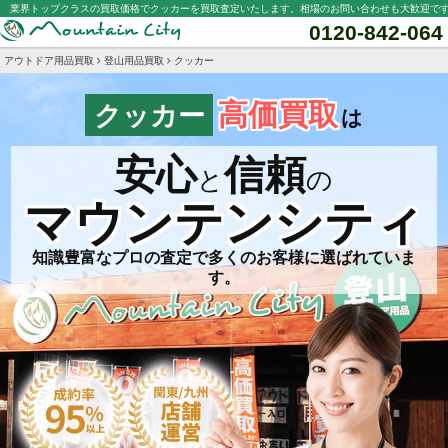
業界トップクラスの買取価格でクッカーを買取査定いたします。相場のお問い合わせも大歓迎で
0120-842-064
アウトドア用品買取
登山用品買取
クッカー
高価買取
クッカー
は
安心
信頼
と
の
マウンテンシティ
知識豊富なプロの査定で多くのお客様に選ばれていま
す。