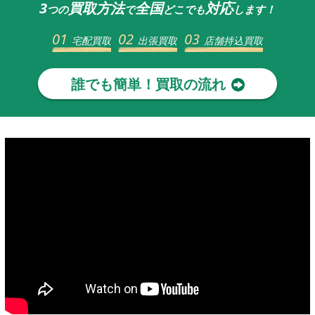
3
買取方法
全国
対応
つの
で
どこでも
します！
01
02
03
宅配買取
出張買取
店舗持込買取
誰でも簡単！買取の流れ