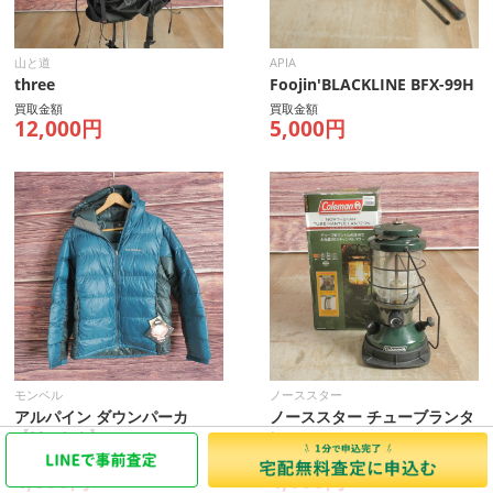
山と道
APIA
three
Foojin'BLACKLINE BFX-99H
買取金額
買取金額
12,000円
5,000円
モンベル
ノーススター
アルパイン ダウンパーカ
ノーススター チューブランタ
【Men's L】
ン
買取金額
買取金額
4,000円
4,000円