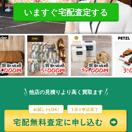
いますぐ宅配査定する
価格
買取価格
買取価格
買取
0円
5,000円
19,000円
3,000
他店の見積りより高く買取ます