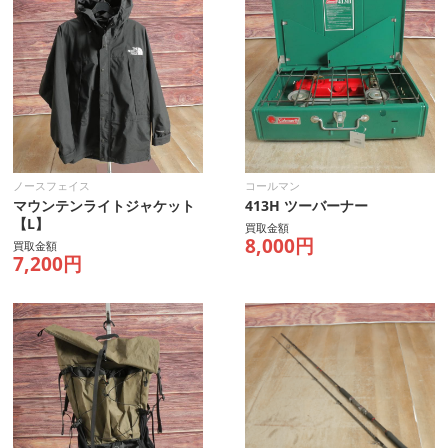
ノースフェイス
コールマン
マウンテンライトジャケット
413H ツーバーナー
【L】
買取金額
8,000円
買取金額
7,200円