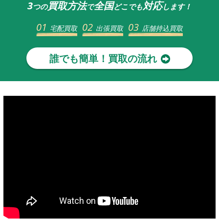
3
買取方法
全国
対応
つの
で
どこでも
します！
01
02
03
宅配買取
出張買取
店舗持込買取
誰でも簡単！買取の流れ