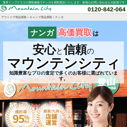
業界トップクラスの買取価格でナンガを買取査定いたします。相場のお問い合わせも大歓迎です
0120-842-064
アウトドア用品買取
キャンプ用品買取
ナンガ
高価買取
ナンガ
は
安心
信頼
と
の
マウンテンシティ
知識豊富なプロの査定で多くのお客様に選ばれていま
す。