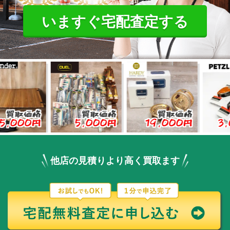
いますぐ宅配査定する
価格
買取価格
買取価格
買取
00円
5,000円
19,000円
3,00
他店の見積りより高く買取ます