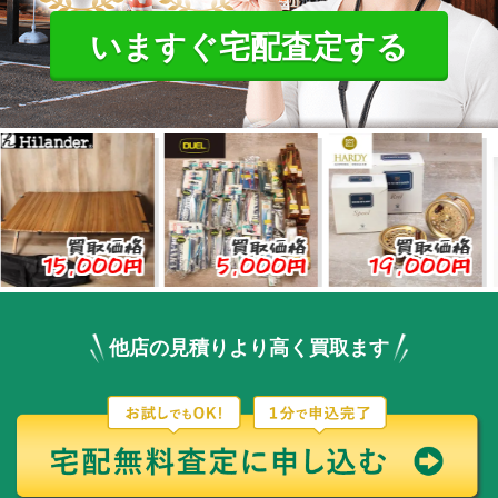
いますぐ宅配査定する
買取価格
買取価格
買取価格
5,000円
5,000円
19,000円
3,
他店の見積りより高く買取ます