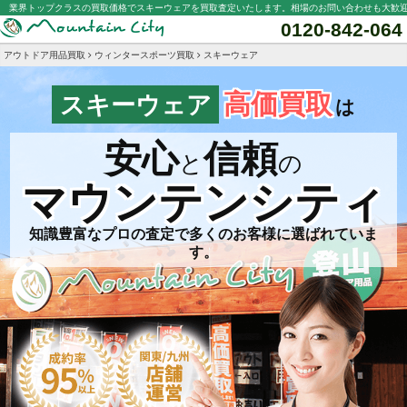
業界トップクラスの買取価格でスキーウェアを買取査定いたします。相場のお問い合わせも大歓
0120-842-064
アウトドア用品買取
ウィンタースポーツ買取
スキーウェア
高価買取
スキーウェア
は
安心
信頼
と
の
マウンテンシティ
知識豊富なプロの査定で多くのお客様に選ばれていま
す。