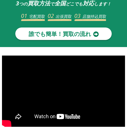
3
買取方法
全国
対応
つの
で
どこでも
します！
01
02
03
宅配買取
出張買取
店舗持込買取
誰でも簡単！買取の流れ