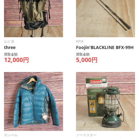
山と道
APIA
three
Foojin'BLACKLINE BFX-99H
買取金額
買取金額
12,000円
5,000円
モンベル
ノーススター