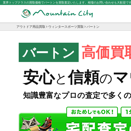
業界トップクラスの買取価格でバートンを買取査定いたします。相場のお問い合わせも大歓迎で
アウトドア用品買取
ウィンタースポーツ買取
バートン
高価買
バートン
マ
安心
信頼
と
の
知識豊富なプロの査定で多く