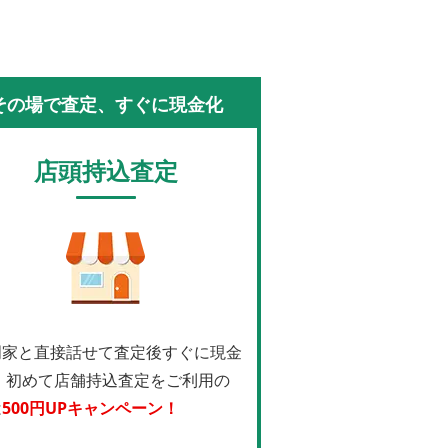
その場で査定、すぐに現金化
店頭持込査定
門家と直接話せて査定後すぐに現金
！
初めて店舗持込査定をご利用の
は
500円UPキャンペーン！