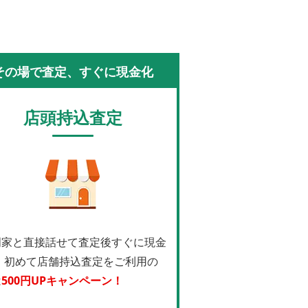
その場で査定、すぐに現金化
店頭持込査定
門家と直接話せて査定後すぐに現金
！
初めて店舗持込査定をご利用の
は
500円UPキャンペーン！