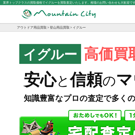
業界トップクラスの買取価格でイグルーを買取査定いたします。相場のお問い合わせも大歓迎で
アウトドア用品買取
登山用品買取
イグルー
高価買
イグルー
マ
安心
信頼
と
の
知識豊富なプロの査定で多く