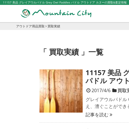
11157 美品 グレイアウルパドル Grey Owl Paddles パドル アウトドア カヌーの買取&査定情報
アウトドア用品買取
買取実績
「 買取実績 」一覧
11157 美品 
パドル アウ
2017/4/6
買取
グレイアウルパドル G
え、漕ぐことができ
記事を読む