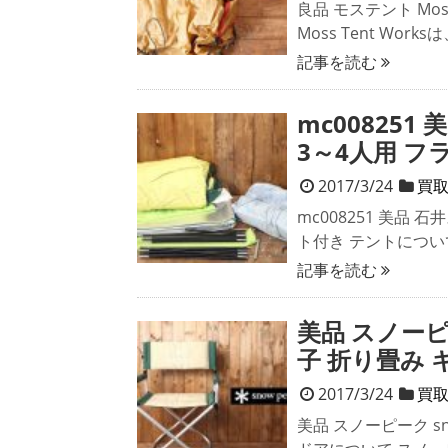
良品 モステント Mos
Moss Tent Work
記事を読む
mc008251 
3～4人用 フ
2017/3/24
買
mc008251 美品 石
ト付き テントについ
記事を読む
美品 スノーピ
子 折り畳み 
2017/3/24
買
美品 スノーピーク s