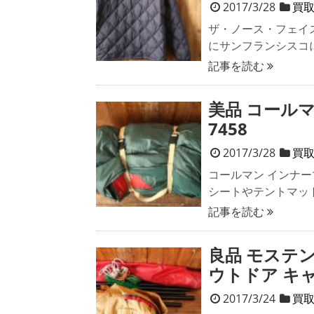
2017/3/28
買
ザ・ノース・フェイス ダ
にサンフランシスコ
記事を読む
美品 コール
7458
2017/3/28
買
コールマン インナ
シートやテントマッ
記事を読む
良品 モステント
ウトドア キャン
2017/3/24
買