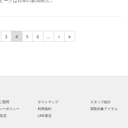
ーピークは日本の新潟県三…
3
4
5
6
...
ご質問
サイトマップ
スタッフ紹介
シーポリシー
利用規約
買取対象アイテム
士見店
LINE査定