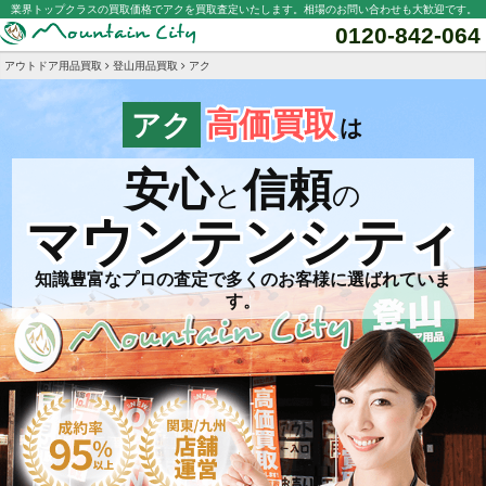
業界トップクラスの買取価格でアクを買取査定いたします。相場のお問い合わせも大歓迎です。
0120-842-064
アウトドア用品買取
登山用品買取
アク
高価買取
アク
は
安心
信頼
と
の
マウンテンシティ
知識豊富なプロの査定で多くのお客様に選ばれていま
す。