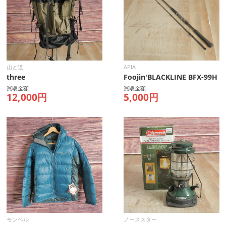
山と道
APIA
three
Foojin'BLACKLINE BFX-99H
買取金額
買取金額
12,000円
5,000円
モンベル
ノーススター