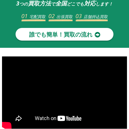
3
買取方法
全国
対応
つの
で
どこでも
します！
01
02
03
宅配買取
出張買取
店舗持込買取
誰でも簡単！買取の流れ