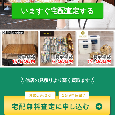
いますぐ宅配査定する
買取価格
買取価格
買取価格
5,000円
5,000円
19,000円
3,
他店の見積りより高く買取ます