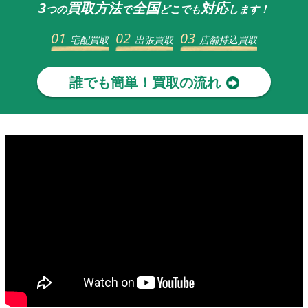
3
買取方法
全国
対応
つの
で
どこでも
します！
01
02
03
宅配買取
出張買取
店舗持込買取
誰でも簡単！買取の流れ