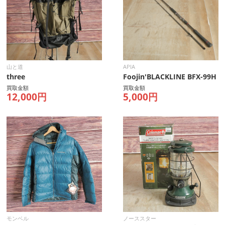
山と道
APIA
three
Foojin'BLACKLINE BFX-99H
買取金額
買取金額
12,000円
5,000円
モンベル
ノーススター