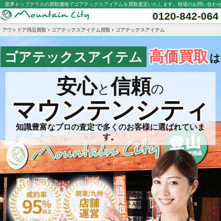
業界トップクラスの買取価格でゴアテックスアイテムを買取査定いたします。相場のお問い合わ
0120-842-064
アウトドア用品買取
ゴアテックスアイテム買取
ゴアテックスアイテム
高価買取
ゴアテックスアイテム
は
安心
信頼
と
の
マウンテンシティ
知識豊富なプロの査定で多くのお客様に選ばれていま
す。