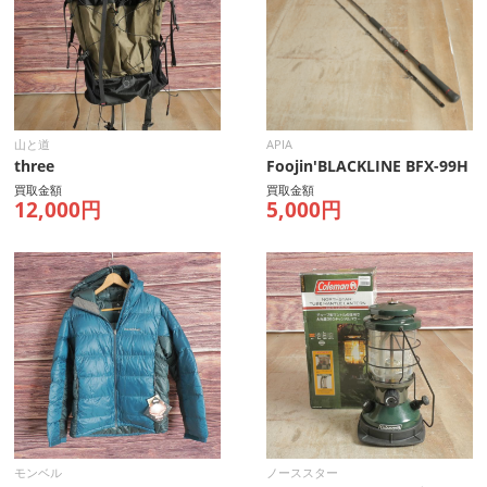
山と道
APIA
three
Foojin'BLACKLINE BFX-99H
買取金額
買取金額
12,000円
5,000円
モンベル
ノーススター