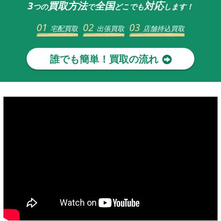
3
買取方法
全国
対応
つの
で
どこでも
します！
01
02
03
宅配買取
出張買取
店舗持込買取
誰でも簡単！買取の流れ