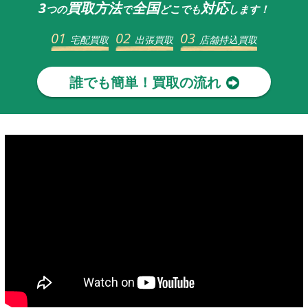
3
買取方法
全国
対応
つの
で
どこでも
します！
01
02
03
宅配買取
出張買取
店舗持込買取
誰でも簡単！買取の流れ