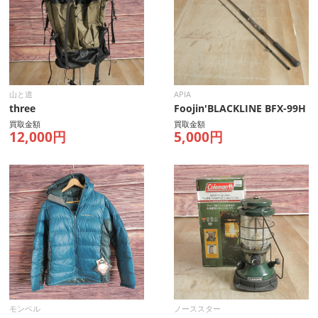
山と道
APIA
three
Foojin'BLACKLINE BFX-99H
買取金額
買取金額
12,000円
5,000円
モンベル
ノーススター