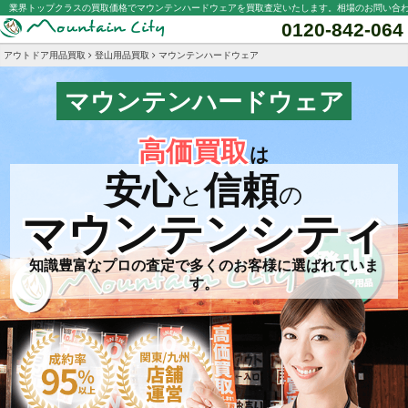
業界トップクラスの買取価格でマウンテンハードウェアを買取査定いたします。相場のお問い合
0120-842-064
アウトドア用品買取
登山用品買取
マウンテンハードウェア
マウンテンハードウェア
高価買取
は
安心
信頼
と
の
マウンテンシティ
知識豊富なプロの査定で多くのお客様に選ばれていま
す。