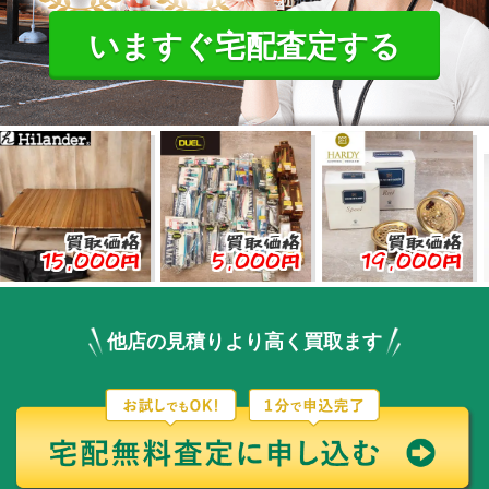
いますぐ宅配査定する
買取価格
買取価格
買取価格
,000円
5,000円
19,000円
3,
他店の見積りより高く買取ます