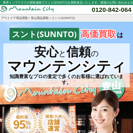
業界トップクラスの買取価格でスント(SUNNTO)を買取査定いたします。相場のお問い合わせも
0120-842-064
アウトドア用品買取
登山用品買取
スント(SUNNTO)
高価買取
スント(SUNNTO)
は
安心
信頼
と
の
マウンテンシティ
知識豊富なプロの査定で多くのお客様に選ばれていま
す。