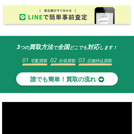
3
買取方法
全国
対応
つの
で
どこでも
します！
01
02
03
宅配買取
出張買取
店舗持込買取
誰でも簡単！買取の流れ