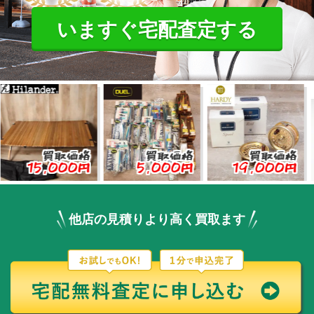
いますぐ宅配査定する
買取価格
買取価格
買取価格
5,000円
5,000円
19,000円
3,
他店の見積りより高く買取ます