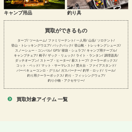
キャンプ用品
釣り具
買取ができるもの
タープ
ツールーム
ファミリーテント
一人用
山岳
ソロテント
登山・トレッキングウエア
バックパック
登山靴・トレッキングシューズ
スノーシュー・コンパル
GPS
寝袋・シュラフ
キャンプ用テーブル
キャンプチェア
椅子
ザック・リュック
ライト・ランタン
調理器具
ダッチオーブン
ストーブ・ヒーター
薪ストーブ
クーラーボックス
コット・ベッド
マット・サーマレスト
焚火台・ファイアスタンド
バーベキューコンロ・グリル
ガスバーナー
釣竿・ロッド
リール
釣り用クーラーボックス
釣り・フィッシングウェア
釣り小物・アクセサリー
買取対象アイテム 一覧